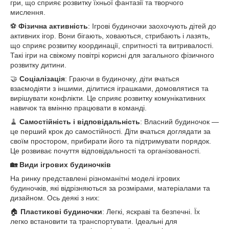
гри, що сприяє розвитку їхньої фантазії та творчого
мислення.
⚽
Фізична активність
: Ігрові будиночки заохочують дітей до
активних ігор. Вони бігають, ховаються, стрибають і лазять,
що сприяє розвитку координації, спритності та витривалості.
Такі ігри на свіжому повітрі корисні для загального фізичного
розвитку дитини.
🤝
Соціалізація
: Граючи в будиночку, діти вчаться
взаємодіяти з іншими, ділитися іграшками, домовлятися та
вирішувати конфлікти. Це сприяє розвитку комунікативних
навичок та вмінню працювати в команді.
🧹
Самостійність і відповідальність
: Власний будиночок —
це перший крок до самостійності. Діти вчаться доглядати за
своїм простором, прибирати його та підтримувати порядок.
Це розвиває почуття відповідальності та організованості.
🏡 Види ігрових будиночків
На ринку представлені різноманітні моделі ігрових
будиночків, які відрізняються за розмірами, матеріалами та
дизайном. Ось деякі з них:
🏠
Пластикові будиночки
: Легкі, яскраві та безпечні. Їх
легко встановити та транспортувати. Ідеальні для