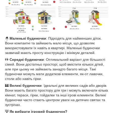
🐣
Маленькі будиночки
: Підходять для найменших діток.
Вони компактні та займають мало місця, що дозволяє
використовувати їх навіть в квартирі. Маленькі будиночки
зазвичай мають просту конструкцію і мінімум деталей.
👫
Середні будиночки
: Оптимальний варіант для більшості
сімей. Вони достатньо просторі, щоб вмістити кількох дітей,
але при цьому не займають занадто багато місця. Такі
будиночки можуть мати додаткові елементи, як-от лавочки,
столи або навіть гірки.
🏰
Великі будиночки
: Ідеальні для великих садів або дворів.
Вони мають багато простору для гри і можуть включати кілька
кімнат, тераси, гірки, гойдалки та інші ігрові елементи. Великі
будиночки часто стають центром уваги на дитячих святах та
зустрічах.
💡 Як вибрати ігровий будиночок?