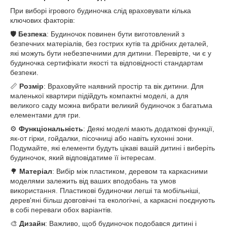
При виборі ігрового будиночка слід враховувати кілька
ключових факторів:
🛡️
Безпека
: Будиночок повинен бути виготовлений з
безпечних матеріалів, без гострих кутів та дрібних деталей,
які можуть бути небезпечними для дитини. Перевірте, чи є у
будиночка сертифікати якості та відповідності стандартам
безпеки.
📏
Розмір
: Враховуйте наявний простір та вік дитини. Для
маленької квартири підійдуть компактні моделі, а для
великого саду можна вибрати великий будиночок з багатьма
елементами для гри.
⚙️
Функціональність
: Деякі моделі мають додаткові функції,
як-от гірки, гойдалки, пісочниці або навіть кухонні зони.
Подумайте, які елементи будуть цікаві вашій дитині і виберіть
будиночок, який відповідатиме її інтересам.
🌳
Матеріал
: Вибір між пластиком, деревом та каркасними
моделями залежить від ваших вподобань та умов
використання. Пластикові будиночки легші та мобільніші,
дерев'яні більш довговічні та екологічні, а каркасні поєднують
в собі переваги обох варіантів.
🎨
Дизайн
: Важливо, щоб будиночок подобався дитині і