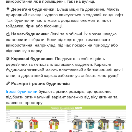
використання як в приміщенні, так і на вулиці.
🌳
Дерев'яні будиночки
: Більш міцні та довговічні. Мають
природний вигляд і чудово вписуються в садовий ландшафт.
Такі будиночки часто мають додаткові елементи, як-от
гойдалки, гірки або пісочниці.
🎪
Намет-будиночки
: Легкі та мобільні. Їх можна швидко
встановити і зібрати. Вони підходять для тимчасового
використання, наприклад, під час поїздок на природу або
відпочинку в парку.
🛠️
Каркасні будиночки
: Поєднують в собі міцність
дерев'яних та легкість пластикових моделей. Каркасні
будиночки зазвичай мають пластиковий або тканинний дах і
стіни, а дерев'яний каркас забезпечує стійкість конструкції.
📏 Розміри ігрових будиночків
Ігрові будиночки
бувають різних розмірів, що дозволяє
підібрати оптимальний варіант залежно від віку дитини та
наявного простору.