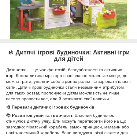
🚸
Дитячі ігрові будиночки: Активні ігри
для дітей
Дитинство — це час фантазій, безтурботності та активних
ігор. Кожна дитина мріє про своє власне маленьке місце, де
можна грати, уявляти себе в різних ролях і створювати власні
світи. Дитячі ігрові будиночки стали незамінним атрибутом
для таких розваг, пропонуючи дітям можливість не лише
весело провести час, але й розвивати свої навички.
🎨 Переваги дитячих ігрових будиночків
📚
Розвиток уяви та творчості
: Власний будиночок
стимулює дитячу уяву. Діти можуть перетворити його на що
завгодно: піратський корабель, замок принцеси, магазин або
навіть космічний корабель. Вони вигадують різні сюжети для