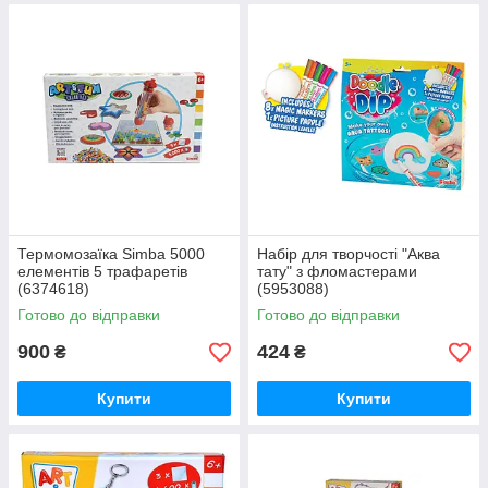
Термомозаїка Simba 5000
Набiр для творчостi "Аква
елементів 5 трафаретів
татy" з фломастерами
(6374618)
(5953088)
Готово до відправки
Готово до відправки
900
424
₴
₴
Купити
Купити