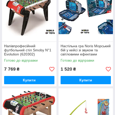
Напівпрофесійний
Настільна гра Noris Морський
футбольний стіл Smoby N°1
бій у кейсі зі звуком та
Evolution (620302)
світловими ефектами
(606104435)
Готово до відправки
Готово до відправки
7 769
1 520
₴
₴
Купити
Купити