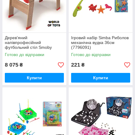
Дерев'яний
Ігровий набір Simba Риболов
напівпрофесійний
механічна вудка 36см
футбольний стіл Smoby
(7796091)
Чемпіон (620400)
Готово до відправки
Готово до відправки
8 075
221
₴
₴
Купити
Купити