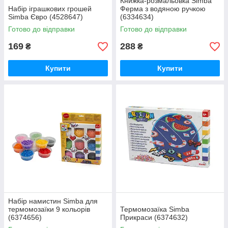
Книжка-розмальовка Simba
Набір іграшкових грошей
Ферма з водяною ручкою
Simba Євро (4528647)
(6334634)
Готово до відправки
Готово до відправки
169
288
₴
₴
Купити
Купити
Набір намистин Simba для
термомозаїки 9 кольорів
Термомозаїка Simba
(6374656)
Прикраси (6374632)