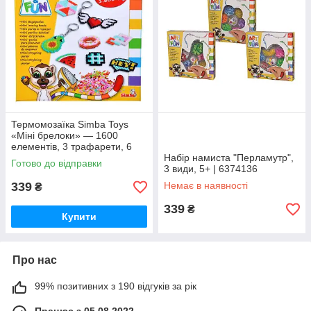
Термомозаїка Simba Toys
«Міні брелоки» — 1600
елементів, 3 трафарети, 6
основ для брелоків, 6+
Набір намиста "Перламутр",
Готово до відправки
(6374631)
3 види, 5+ | 6374136
339
Немає в наявності
₴
339
₴
Купити
Про нас
99% позитивних з 190 відгуків за рік