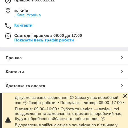
Працює з 05.08.2022
м. Київ
, Київ, Україна
Контакти
Сьогодні працює з 09:00 до 17:00
Показати весь графік роботи
Про нас
Контакти
Доставка та оплата
Дякуємо за ваше звернення! 😊 Зараз у нас неробочий
Графік роботи
час. 🕘 Графік роботи: • Понеділок – четвер: 09:00–17:00 •
П'ятниця: 09:00–16:00 • Субота та неділя — вихідні. Усі
повідомлення та замовлення, отримані в неробочий час,
Повна версія сайту
будуть оброблені найближчого робочого дня. 📦
Відправлення здійснюються з понеділка по п'ятницю у
Сайт створено на маркетплейсі
Prom.ua