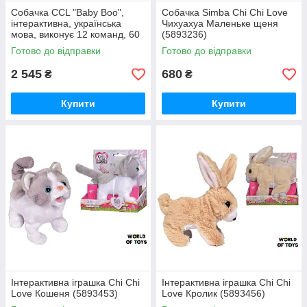
Собачка CCL "Baby Boo",
Собачка Simba Chi Chi Love
інтерактивна, українська
Чихуахуа Маленьке щеня
мова, виконує 12 команд, 60
(5893236)
звуків, 30 см (5893500)
Готово до відправки
Готово до відправки
2 545
680
₴
₴
Купити
Купити
Інтерактивна іграшка Chi Chi
Інтерактивна іграшка Chi Chi
Love Кошеня (5893453)
Love Кролик (5893456)