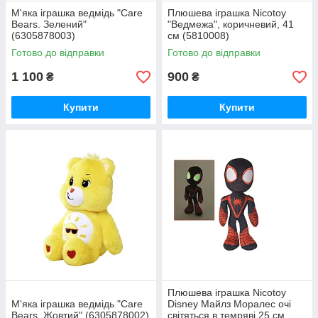
М'яка іграшка ведмідь "Care
Плюшева iграшка Niсоtоу
Bears. Зелений"
"Ведмежа", коричневий, 41
(6305878003)
см (5810008)
Готово до відправки
Готово до відправки
1 100
900
₴
₴
Купити
Купити
Плюшева іграшка Nicotoy
М'яка іграшка ведмідь "Care
Disney Майлз Моралес очі
Bears. Жовтий" (6305878002)
світяться в темряві 25 см