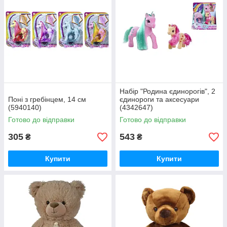
Набiр "Родина єдинорогiв", 2
Понi з гребiнцем, 14 см
єдинороги та аксесуари
(5940140)
(4342647)
Готово до відправки
Готово до відправки
305
543
₴
₴
Купити
Купити