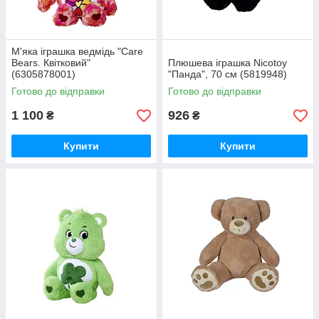
М'яка іграшка ведмідь "Care
Bears. Квітковий"
Плюшева iграшка Niсоtоу
(6305878001)
"Панда", 70 см (5819948)
Готово до відправки
Готово до відправки
1 100
926
₴
₴
Купити
Купити