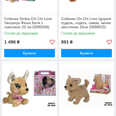
Собачка Simba Chi Chi Love
Собачка Chi Chi Love Цуценя
Чихуахуа Фешн Батік з
пудель, ходить, гавкає, виляє
сумочкою 20 см (5890008)
хвостиком 16см (5890015)
Готово до відправки
Готово до відправки
1 496
891
₴
₴
Купити
Купити