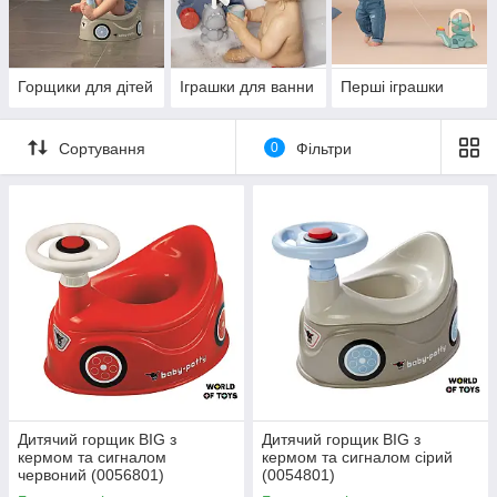
радісних моментів! 🎉🧸 Ми пропонуємо іграшки, які
допоможуть малюкам розвивати рухові навички, слух, дрібну
моторику та відчуття ритму, в ігровій формі вивчаючи
навколишній світ.
Горщики для дітей
Іграшки для ванни
Перші іграшки
Обирайте найкраще для вашого маленького дослідника і
даруйте йому радість від кожного нового відкриття! 🌟💖
Сортування
0
Фільтри
Дитячий горщик BIG з
Дитячий горщик BIG з
кермом та сигналом
кермом та сигналом сірий
червоний (0056801)
(0054801)