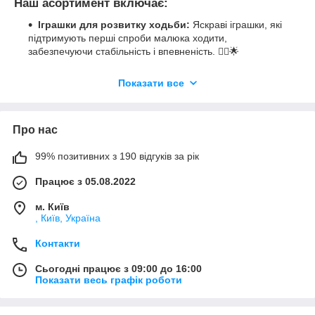
Наш асортимент включає:
Іграшки для розвитку ходьби:
Яскраві іграшки, які
підтримують перші спроби малюка ходити,
забезпечуючи стабільність і впевненість. 🚶‍♂️🌟
Іграшки для розвитку слуху:
Інтерактивні іграшки,
Показати все
які допомагають малюкам розвивати слух і відчуття
ритму, насолоджуючись музикою і звуками. 🎶👂
Іграшки для дрібної моторики:
Іграшки, що
сприяють розвитку дрібної моторики і координації рухів,
Про нас
вчать використовувати пальчики і ручки. 🤲✨
99% позитивних з 190 відгуків за рік
Чому варто обрати наші іграшки для малят:
Працює з 05.08.2022
Безпека і якість:
Ми пропонуємо іграшки,
виготовлені з безпечних матеріалів і відповідно до
м. Київ
найвищих стандартів якості. 🛡️🏆
, Київ, Україна
Розвиваючий дизайн:
Наші іграшки розроблені для
стимуляції допитливості і розвитку різних навичок у
Контакти
вашого малюка. 🎨🧠
Сьогодні працює з 09:00 до 16:00
Емоційна радість:
Кожна іграшка приносить
Показати весь графік роботи
позитивні емоції і радість, створюючи захоплюючі
моменти для вас і вашого малюка. 💖🎉