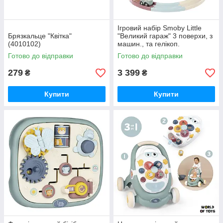
Ігровий набiр Smoby Little
Брязкальце "Квітка"
"Великий гараж" 3 поверхи, з
(4010102)
машин., та гелікоп.
(7600140203)
Готово до відправки
Готово до відправки
279
3 399
₴
₴
Купити
Купити