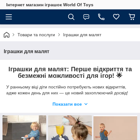
Інтернет магазин іграшок World Of Toys
Товари та послуги
Іграшки для малят
Іграшки для малят
Іграшки для малят: Перше відкриття та
безмежні можливості для ігор! 🌟
У ранньому віці діти постійно потребують нових відкриттів,
адже кожен день для них — це новий захоплюючий досвід!
Малюки, які тільки починають робити свої перші кроки,
Показати все
стають надзвичайно допитливими і готовими до пригод. 🌈✨
Саме в цей чарівний період важливо забезпечити їх
іграшками, які не тільки розважатимуть, а й допомагатимуть у
розвитку.
Наш асортимент іграшок для малят створений, щоб
підтримати їхні перші досягнення і подарувати безліч