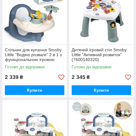
Стільчик для купання Smoby
Дитячий ігровий стіл Smoby
Little "Водяні розваги" 2 в 1 з
Little "Активний розвиток"
функціональною ігровою
(7600140320)
панеллю (7600140408)
Готово до відправки
Готово до відправки
2 339
2 345
₴
₴
Купити
Купити