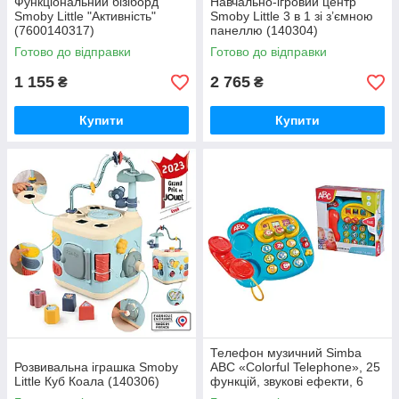
Функціональний бізіборд
Навчально-ігровий центр
Smoby Little "Активність"
Smoby Little 3 в 1 зі з’ємною
(7600140317)
панеллю (140304)
Готово до відправки
Готово до відправки
1 155
2 765
₴
₴
Купити
Купити
Телефон музичний Simba
Розвивальна іграшка Smoby
ABC «Colorful Telephone», 25
Little Куб Коала (140306)
функцій, звукові ефекти, 6
міс.+ (4010016)