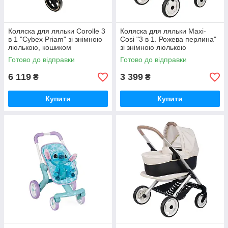
Коляска для ляльки Corolle 3
Коляска для ляльки Maxi-
в 1 "Cybex Priam" зі знімною
Cosi "3 в 1. Рожева перлина"
люлькою, кошиком
зі знімною люлькою
(9000141870)
(7600253121)
Готово до відправки
Готово до відправки
6 119
3 399
₴
₴
Купити
Купити