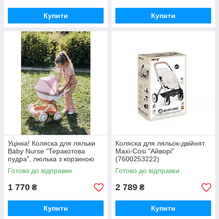
Купити
Купити
Уцінка! Коляска для ляльки
Коляска для ляльок-двійнят
Baby Nurse "Теракотова
Maxi-Cosi "Айворі"
пудра", люлька з корзиною
(7600253222)
(7600254124)
Готово до відправки
Готово до відправки
1 770
2 789
₴
₴
Купити
Купити