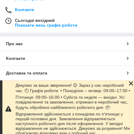
Контакти
Сьогодні вихідний
Показати весь графік роботи
Про нас
Контакти
Доставка та оплата
Дякуємо за ваше звернення! 😊 Зараз у нас неробочий
Графік роботи
час. 🕘 Графік роботи: • Понеділок – четвер: 09:00–17:00 •
П'ятниця: 09:00–16:00 • Субота та неділя — вихідні. Усі
повідомлення та замовлення, отримані в неробочий час,
Повна версія сайту
будуть оброблені найближчого робочого дня. 📦
Відправлення здійснюються з понеділка по п'ятницю у
Сайт створено на маркетплейсі
Prom.ua
першій половині дня. Замовлення відправляються
наступного робочого дня після оформлення. У вихідні
відправлення не здійснюються. Дякуємо за розуміння! Ми
Політика конфіденційності
обов'язково відповімо вам у робочий час.