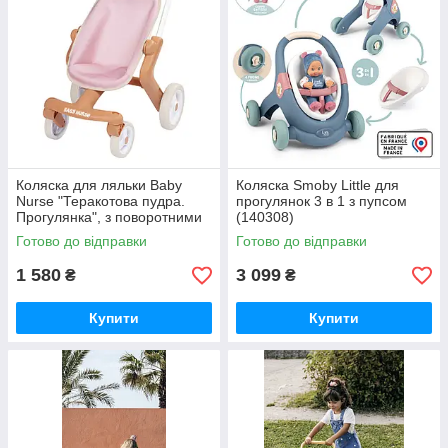
Коляска для ляльки Baby
Коляска Smoby Little для
Nurse "Теракотова пудра.
прогулянок 3 в 1 з пупсом
Прогулянка", з поворотними
(140308)
колесами (7600251224)
Готово до відправки
Готово до відправки
1 580
3 099
₴
₴
Купити
Купити