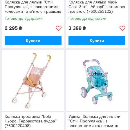
Коляска для ляльки "Стіч.
Коляска для ляльки Maxi-
Прогулянка", з поворотними
Cosi "3 в 1. Айворі" зі знімною
колесами та м'якою іграшкою
люлькою (7600253122)
(7600251225)
Готово до відправки
Готово до відправки
2 295
3 399
₴
₴
Купити
Купити
Коляска-тростинка "Бебі
Уцінка! Коляска для ляльки
Ньорс. Терракотова пудра"
"Стіч. Прогулянка", з
(7600220408)
поворотними колесами та