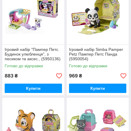
Ігровий набір "Пампер Петс.
Ігровий набір Simba Pamper
Будинок улюбленця", з
Petz Пампер Петс Панда
песиком та аксес., (5950136)
(5950054)
Готово до відправки
Готово до відправки
883
969
₴
₴
Купити
Купити