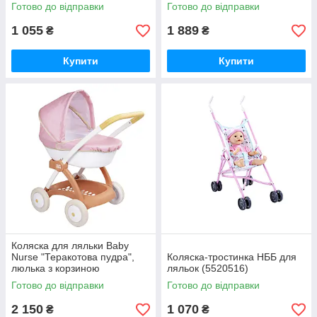
м'якою іграшкою
Готово до відправки
Готово до відправки
(7600251225)
1 055
1 889
₴
₴
Купити
Купити
Коляска для ляльки Baby
Nurse "Теракотова пудра",
Коляска-тростинка НББ для
люлька з корзиною
ляльок (5520516)
(7600254124)
Готово до відправки
Готово до відправки
2 150
1 070
₴
₴