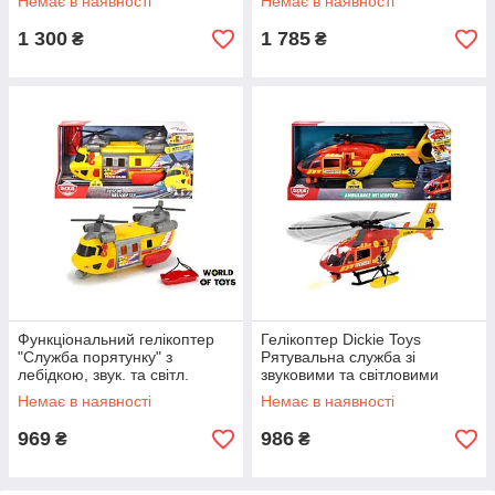
Немає в наявності
Немає в наявності
1 300
1 785
₴
₴
Функціональний гелікоптер
Гелікоптер Dickie Toys
"Служба порятунку" з
Рятувальна служба зі
лебідкою, звук. та світл.
звуковими та світловими
ефектами, 30 см, 3+ |
ефектами 36см (3716024)
Немає в наявності
Немає в наявності
3306004
969
986
₴
₴