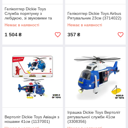
Гелікоптер Dickie Toys
Служба порятунку з
Гелікоптер Dickie Toys Airbus
лебідкою, зі звуковими та
Рятувальник 23см (3714022)
світловими ефектами 36 см
Немає в наявності
Немає в наявності
(3307002)
1 504
357
₴
₴
Іграшка Dickie Toys Вертоліт
Вертоліт Dickie Toys Авіація з
рятувальної служби 41см
ношами 41см (1137001)
(3308356)