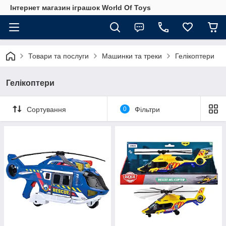
Інтернет магазин іграшок World Of Toys
Товари та послуги
Машинки та треки
Гелікоптери
Гелікоптери
Сортування
0
Фільтри