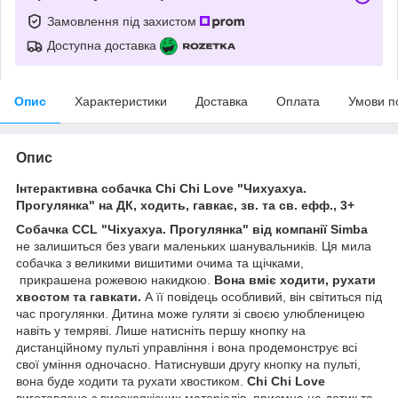
Замовлення під захистом
Доступна доставка
Опис
Характеристики
Доставка
Оплата
Умови п
Опис
Інтерактивна собачка Chi Chi Love "Чихуахуа.
Прогулянка" на ДК, ходить, гавкає, зв. та св. ефф., 3+
Собачка CCL "Чіхуахуа. Прогулянка" від компанії Simba
не залишиться без уваги маленьких шанувальників. Ця мила
собачка з великими вишитими очима та щічками,
прикрашена рожевою накидкою.
Вона вміє ходити, рухати
хвостом та гавкати.
А її повідець особливий, він світиться під
час прогулянки. Дитина може гуляти зі своєю улюбленицею
навіть у темряві. Лише натисніть першу кнопку на
дистанційному пульті управління і вона продемонструє всі
свої уміння одночасно. Натиснувши другу кнопку на пульті,
вона буде ходити та рухати хвостиком.
Chi Chi Love
виготовлена з високоякісних матеріалів, приємна на дотик та