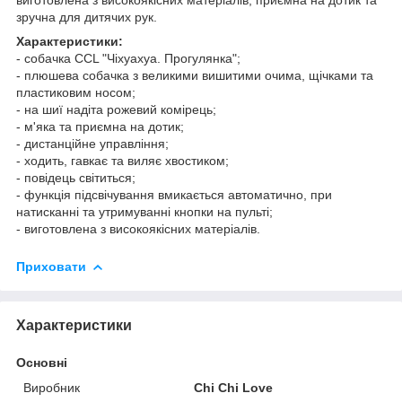
зручна для дитячих рук.
Характеристики:
- собачка CCL "Чіхуахуа. Прогулянка";
- плюшева собачка з великими вишитими очима, щічками та
пластиковим носом;
- на шиї надіта рожевий комірець;
- м'яка та приємна на дотик;
- дистанційне управління;
- ходить, гавкає та виляє хвостиком;
- повідець світиться;
- функція підсвічування вмикається автоматично, при
натисканні та утримуванні кнопки на пульті;
- виготовлена з високоякісних матеріалів.
Приховати
Характеристики
Основні
Виробник
Chi Chi Love