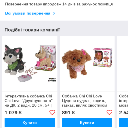
Повернення товару впродовж 14 днів за рахунок покупця
Всі умови повернення
Подібні товари компанії
Інтерактивна собачка Chi
Собачка Chi Chi Love
Соба
Chi Love "Друзі цуценята"
Цуценя пудель, ходить,
інте
на ДК, 2 види, 20 см, 5+ |
гавкає, виляє хвостиком
мова
5893243
16см (5890015)
60 з
1 079
891
2 5
₴
₴
Купити
Купити