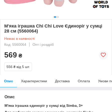
М'яка іграшка Chi Chi Love Єдиноріг у сумці
28 см (5560064)
Немає в наявності
Код: 5560064
Опт і роздріб
569
₴
556 ₴
від 5 шт.
Опис
Характеристики
Доставка
Оплата
Умови п
Опис
М'яка іграшка єдиноріг у сумці від Simba, 3+