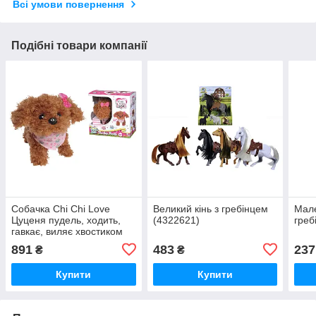
Всі умови повернення
Подібні товари компанії
Собачка Chi Chi Love
Великий кінь з гребінцем
Мале
Цуценя пудель, ходить,
(4322621)
греб
гавкає, виляє хвостиком
16см (5890015)
891
483
237
₴
₴
Купити
Купити