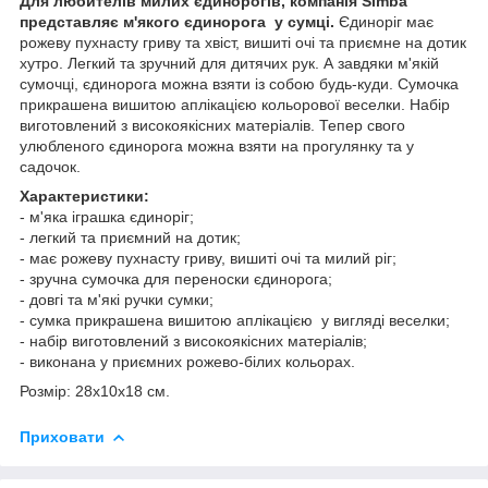
Для любителів милих єдинорогів, компанія Simba
представляє м'якого єдинорога у сумці.
Єдиноріг має
рожеву пухнасту гриву та хвіст, вишиті очі та приємне на дотик
хутро. Легкий та зручний для дитячих рук. А завдяки м'якій
сумочці, єдинорога можна взяти із собою будь-куди. Сумочка
прикрашена вишитою аплікацією кольорової веселки. Набір
виготовлений з високоякісних матеріалів. Тепер свого
улюбленого єдинорога можна взяти на прогулянку та у
садочок.
Характеристики:
- м'яка іграшка єдиноріг;
- легкий та приємний на дотик;
- має рожеву пухнасту гриву, вишиті очі та милий ріг;
- зручна сумочка для переноски єдинорога;
- довгі та м'які ручки сумки;
- сумка прикрашена вишитою аплікацією у вигляді веселки;
- набір виготовлений з високоякісних матеріалів;
- виконана у приємних рожево-білих кольорах.
Розмір: 28х10х18 см.
Приховати