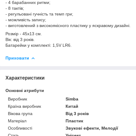
- 4 барабанних ритми;
- 8 тактів;
- регульовані гучність та темп гри;
- можливість запису;
- виготовлений з високоякісного пластику у яскравому дизайні.
Розмір - 45х13 см.
Вік: від 3 років.
Батарейки у комплекті: 1,5V LR6.
Приховати
Характеристики
Основні атрибути
Виробник
Sіmba
Країна виробник
Китай
Вікова група
Від 3 років
Матеріал
Пластик
Особливості
Звукові ефекти, Мелодії
Стать
Унісекс