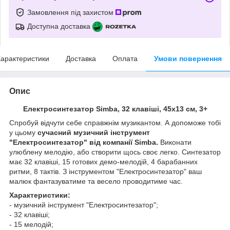
Замовлення під захистом
Доступна доставка
арактеристики
Доставка
Оплата
Умови повернення
Опис
Електросинтезатор Simba, 32 клавіші, 45х13 см, 3+
Спробуй відчути себе справжнім музикантом. А допоможе тобі
у цьому
сучасний музичний інструмент
"Електросинтезатор" від компанії Simba.
Виконати
улюблену мелодію, або створити щось своє легко. Синтезатор
має 32 клавіші, 15 готових демо-мелодій, 4 барабанних
ритми, 8 тактів. З інструментом "Електросинтезатор" ваш
малюк фантазуватиме та весело проводитиме час.
Характеристики:
- музичний інструмент "Електросинтезатор";
- 32 клавіші;
- 15 мелодій;