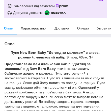
Замовлення під захистом
Доступна доставка
Опис
Характеристики
Доставка
Оплата
Умови п
Опис
Пупс New Born Baby "Догляд за малюком" з аксес.,
рожевий, ляльковий набір Simba, 43см, 3+
Представляємо вам ляльковий набір "Догляд за
малюком" від New Born Baby, який не залишить
байдужим жодного малюка.
Пупс виготовлений з
високоякісних матеріалів. Пупс п'є з пляшечки та вміє ходити
на горщик. Лише дай йому попити та посади на горщик. Пупс
має деталізоване обличчя та реалістичні очі. Одягнений у
рожевий комбінезон та у пов'язочці з бантиком. А якщо
раптом одяг забрудниться, ви легко можете випрати його на
делікатному режимі. До набору входять: горщик, памперс,
тарілочка з виделкою та ложкою, пляшечка для годування,
чашечка - поїлочка та пустушка. Пупс стане чудовим другом