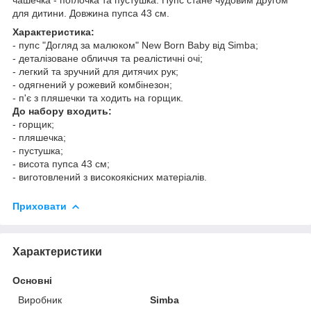
для дитини. Довжина пупса 43 см.
Характеристика:
- пупс "Догляд за малюком" New Born Baby від Simba;
- деталізоване обличчя та реалістичні очі;
- легкий та зручний для дитячих рук;
- одягнений у рожевий комбінезон;
- п'є з пляшечки та ходить на горщик.
До набору входить:
- горщик;
- пляшечка;
- пустушка;
- висота пупса 43 см;
- виготовлений з високоякісних матеріалів.
Приховати
Характеристики
Основні
Виробник
Sіmba