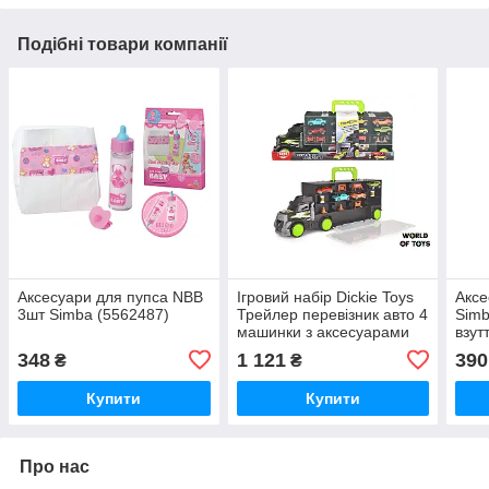
Подібні товари компанії
Аксесуари для пупса NBB
Ігровий набір Dickie Toys
Аксе
3шт Simba (5562487)
Трейлер перевізник авто 4
Simb
машинки з аксесуарами
взут
43см (3747007)
види
348
1 121
390
₴
₴
Купити
Купити
Про нас