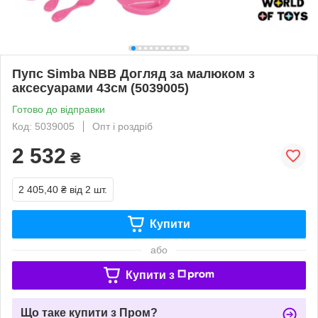
Пупс Simba NBB Догляд за малюком з
аксесуарами 43см (5039005)
Готово до відправки
Код: 5039005
Опт і роздріб
2 532
₴
2 405,40 ₴
від 2 шт.
Купити
або
Купити з
Що таке купити з Пром?