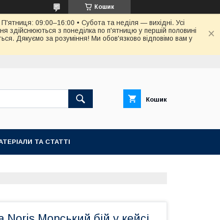
Кошик
П'ятниця: 09:00–16:00 • Субота та неділя — вихідні. Усі
ня здійснюються з понеділка по п'ятницю у першій половині
ся. Дякуємо за розуміння! Ми обов'язково відповімо вам у
Кошик
АТЕРІАЛИ ТА СТАТТІ
а Noris Морський бій у кейсі