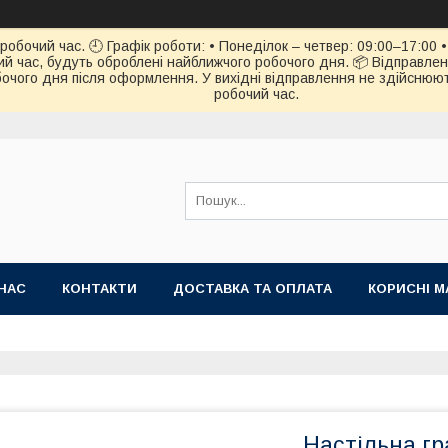
обочий час. 🕘 Графік роботи: • Понеділок – четвер: 09:00–17:00 • 
й час, будуть оброблені найближчого робочого дня. 📦 Відправлен
чого дня після оформлення. У вихідні відправлення не здійснюють
робочий час.
НАС
КОНТАКТИ
ДОСТАВКА ТА ОПЛАТА
КОРИСНІ М
Настільна гр