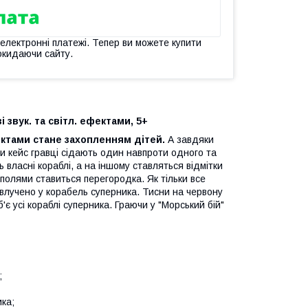
 електронні платежі. Тепер ви можете купити
окидаючи сайту.
зі звук. та світл. ефектами, 5+
ектами стане захопленням дітей.
А завдяки
и кейс гравці сідають один навпроти одного та
 власні кораблі, а на іншому ставляться відмітки
 полями ставиться перегородка. Як тільки все
 влучено у корабель суперника. Тисни на червону
'є усі кораблі суперника. Граючи у "Морський бій"
;
ика;