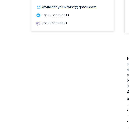
worldoftoys.ukraine@gmail.com
+380673580880
+38063580880
Н
к
м
с
р
к
д
-
-
-
-
-