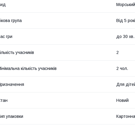
Вид
Морський
ікова група
Від 5 рок
ас гри
до 30 хв.
ількість учасників
2
інімальна кількість учасників
2 чол.
ризначення
Для діте
Стан
Новий
ип упаковки
Картонна