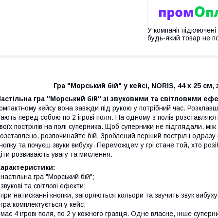
У компанії підключені
будь-який товар не п
Гра "Морський бій" у кейсі, NORIS, 44 x 25 см, 
астільна гра "Морський бій" зі звуковими та світловими еф
омпактному кейсу вона завжди під рукою у потрібний час. Розклавш
ають перед собою по 2 ігрові поля. На одному з полів розставляють
воїх пострілів на полі суперника. Щоб суперники не підглядали, між
озставлено, розпочинайте бій. Зроблений перший постріл і одразу
нопку та почуєш звуки вибуху. Переможцем у грі стане той, хто розіб
іти розвивають увагу та мислення.
Характеристики:
 настільна гра "Морський бій";
 звукові та світлові ефекти;
 при натисканні кнопки, загоряються кольори та звучить звук вибуху
 гра комплектується у кейс;
 має 4 ігрові поля, по 2 у кожного гравця. Одне власне, інше суперн