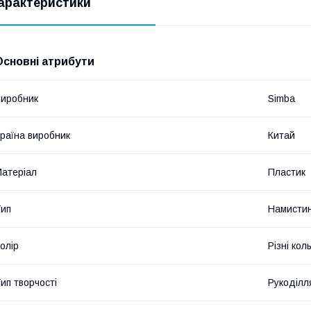
арактеристики
Основні атрибути
иробник
Sіmba
раїна виробник
Китай
атеріал
Пластик
ип
Намисти
олір
Різні кол
ип творчості
Рукоділл