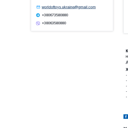
worldoftoys.ukraine@gmail.com
+380673580880
+38063580880
н
д
-
-
-
-
-