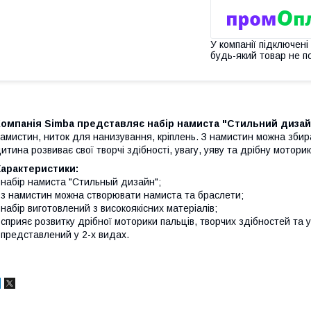
У компанії підключені
будь-який товар не п
Компанія Simba представляє набір намиста "Стильний дизай
амистин, ниток для нанизування, кріплень. З намистин можна збир
итина розвиває свої творчі здібності, увагу, уяву та дрібну моторик
Характеристики:
 набір намиста "Стильный дизайн";
 з намистин можна створювати намиста та браслети;
 набір виготовлений з високоякісних матеріалів;
 сприяє розвитку дрібної моторики пальців, творчих здібностей та 
 представлений у 2-х видах.