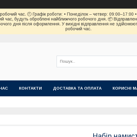
обочий час. 🕘 Графік роботи: • Понеділок – четвер: 09:00–17:00 • 
й час, будуть оброблені найближчого робочого дня. 📦 Відправлен
чого дня після оформлення. У вихідні відправлення не здійснюють
робочий час.
НАС
КОНТАКТИ
ДОСТАВКА ТА ОПЛАТА
КОРИСНІ М
Набір намист