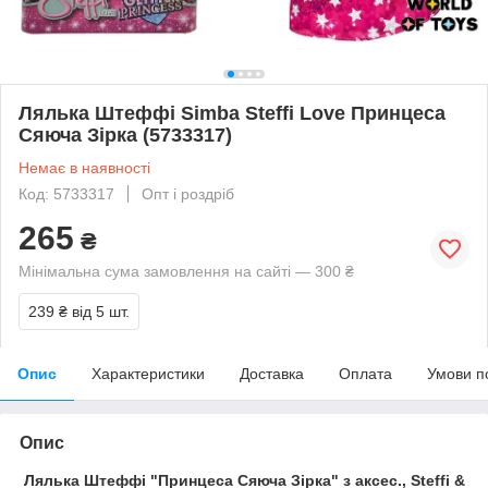
Лялька Штеффі Simba Steffi Love Принцеса
Сяюча Зірка (5733317)
Немає в наявності
Код: 5733317
Опт і роздріб
265
₴
Мінімальна сума замовлення на сайті — 300 ₴
239 ₴
від 5 шт.
Опис
Характеристики
Доставка
Оплата
Умови п
Опис
Лялька Штеффі "Принцеса Сяюча Зірка" з аксес., Steffi &