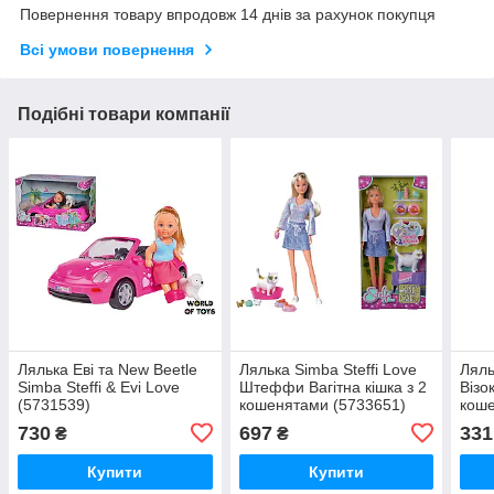
Повернення товару впродовж 14 днів за рахунок покупця
Всі умови повернення
Подібні товари компанії
Лялька Еві та New Beetle
Лялька Simba Steffi Love
Ляль
Simba Steffi & Evi Love
Штеффи Вагітна кішка з 2
Візо
(5731539)
кошенятами (5733651)
коше
аксе
730
697
331
₴
₴
Купити
Купити