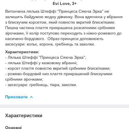
Evi Love, 3+
Витончена лялька Штеффі "Принцеса Сяюча Зірка" не
залишить байдужою жодну дівчинку. Вона вдягнена у вбрання
з блискучим корсетом, який повністю вкритий блискітками.
Пишна частина плаття прикрашена розсипними срібними
зірочками, її колір поступово переходить з ніжно-рожевого до
насичено-бордового. Образ принцеси доповнюють
аксесуари: кольє, корона, гребінець та заколки.
Характеристики:
- Лялька Штеффі "Принцеса Сяюча Зірка";
- лялька Штеффі у казковому вбранні;
- корсет плаття повністю вкритий срібними блискітками;
- рожево-бордовий низ плаття прикрашений блискучими
срібними зірочками;
- аксесуари: гребінець, тіара, заколки.
Приховати
Характеристики
Основні