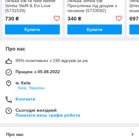
Лялька Еві та New Beetle
Лялька Simba Еві
Ляль
Simba Steffi & Evi Love
Прогулянка під дощем з
Штеф
(5731539)
песиком (5733592)
коше
730
340
697
₴
₴
Купити
Купити
Про нас
99% позитивних з 190 відгуків за рік
Працює з 05.08.2022
м. Київ
, Київ, Україна
Контакти
Сьогодні вихідний
Показати весь графік роботи
Про нас