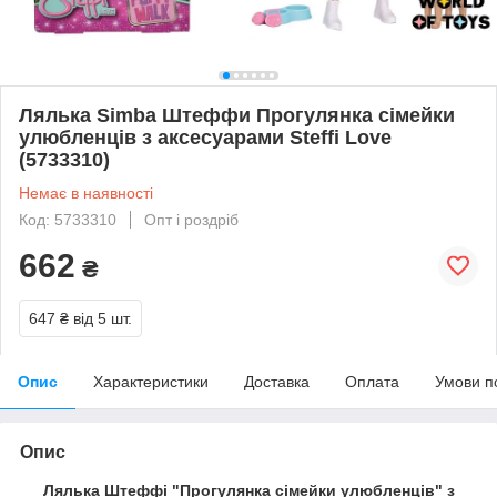
Лялька Simba Штеффи Прогулянка сімейки
улюбленців з аксесуарами Steffi Love
(5733310)
Немає в наявності
Код: 5733310
Опт і роздріб
662
₴
647 ₴
від 5 шт.
Опис
Характеристики
Доставка
Оплата
Умови п
Опис
Лялька Штеффі "Прогулянка сімейки улюбленців" з