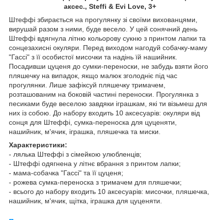
аксес., Steffi & Evi Love, 3+
Штеффі збирається на прогулянку зі своїми вихованцями,
вирушай разом з ними, буде весело. У цей сонячний день
Штеффі вдягнула літню кольорову сукню з принтом лапки та
сонцезахисні окуляри. Перед виходом нагодуй собачку-маму
"Гассі" з її особистої мисочки та надінь їй нашийник.
Посадивши цуценя до сумки-переноски, не забудь взяти його
пляшечку на випадок, якщо малюк зголодніє під час
прогулянки. Лише зафіксуй пляшечку тримачем,
розташованим на боковій частині переноски. Прогулянка з
песиками буде веселою завдяки іграшкам, які ти візьмеш для
них із собою. До набору входить 10 аксесуарів: окуляри від
сонця для Штеффі, сумка-переноска для цуценяти,
нашийник, м'ячик, іграшка, пляшечка та миски.
Характеристики:
- лялька Штеффі з сімейкою улюбленців;
- Штеффі одягнена у літнє вбрання з принтом лапки;
- мама-собачка "Гассі" та її цуценя;
- рожева сумка-переноска з тримачем для пляшечки;
- всього до набору входить 10 аксесуарів: мисочки, пляшечка,
нашийник, м'ячик, щітка, іграшка для цуценяти.