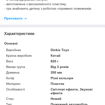
- виготовлена з високоякісного пластику;
- гра знайомить дитину з роботою справжніх пожежників.
Приховати
Характеристики
Основні
Виробник
Dickie Toys
Країна виробник
Китай
Вага
820 г
Вікова група
Від 3 років
Довжина
350 мм
Колір
Різні кольори
Матеріал
Пластик
Особливості
Світлові ефекти, Звукові
ефекти
Стан
Новий
Тип
Пожежний автомобіль