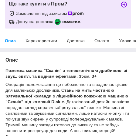
Що таке купити з Пром?
Замовлення під захистом
Доступна доставка
Опис
Характеристики
Доставка
Оплата
Умови п
Опис
Пожежна машина "Сканія" з телескопічною драбиною, зі
звук., світл. та водним ефектами, 35см, 3+
Операція пожежогасіння це небезпечно та в водночас цікаво
для маленьких дослідників.
Стань на мить частиною
рятувальної команди з ліцензійною пожежною машиною
"Сканія" від компанії Dickie.
Деталізований дизайн повністю
передає вигляд справжньої рятувальної техніки. Машина зі
світловими та звуковими сигналами, лише натисни кнопку і ти
почуєш звук сирени у супроводі попереджувальних маяків.
Тримай машину завжди готовою до виклику та не забудь
наповнити резервуар для води. А ось і виклик, мерщій!