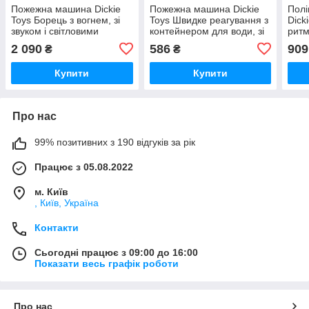
Пожежна машина Dickie
Пожежна машина Dickie
Полі
Toys Борець з вогнем, зі
Toys Швидке реагування з
Dick
звуком і світловими
контейнером для води, зі
ритм
ефектами 46см (3307000)
звуком і світловими
світ
2 090
586
909
₴
₴
ефектами 15см (3302028)
20см
Купити
Купити
Про нас
99% позитивних з 190 відгуків за рік
Працює з 05.08.2022
м. Київ
, Київ, Україна
Контакти
Сьогодні працює з 09:00 до 16:00
Показати весь графік роботи
Про нас