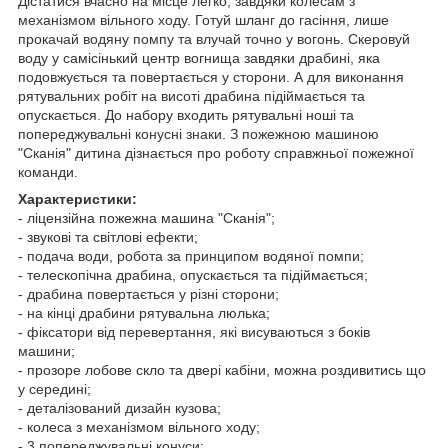
Дістатися вчасно на місце легко, завдяки колесам з
механізмом вільного ходу. Готуй шланг до гасіння, лише
прокачай водяну помпу та влучай точно у вогонь. Скеровуй
воду у самісінький центр вогнища завдяки драбині, яка
подовжується та повертається у сторони. А для виконання
рятувальних робіт на висоті драбина підіймається та
опускається. До набору входить рятувальні ноші та
попереджувальні конусні знаки. З пожежною машиною
"Сканія" дитина дізнається про роботу справжньої пожежної
команди.
Характеристики:
- ліцензійна пожежна машина "Сканія";
- звукові та світлові ефекти;
- подача води, робота за принципом водяної помпи;
- телескопічна драбина, опускається та підіймається;
- драбина повертається у різні сторони;
- на кінці драбини рятувальна люлька;
- фіксатори від перевертання, які висуваються з боків
машини;
- прозоре лобове скло та двері кабіни, можна роздивитись що
у середині;
- деталізований дизайн кузова;
- колеса з механізмом вільного ходу;
- 3 попереджувальні конуси;