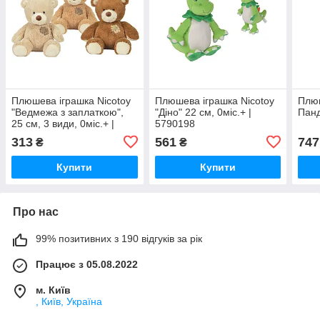
Плюшева іграшка Nicotoy
Плюшева іграшка Nicotoy
Плюш
"Ведмежа з заплаткою",
"Діно" 22 см, 0міс.+ |
Панд
25 см, 3 види, 0міс.+ |
5790198
5830718
313
561
747
₴
₴
Купити
Купити
Про нас
99% позитивних з 190 відгуків за рік
Працює з 05.08.2022
м. Київ
, Київ, Україна