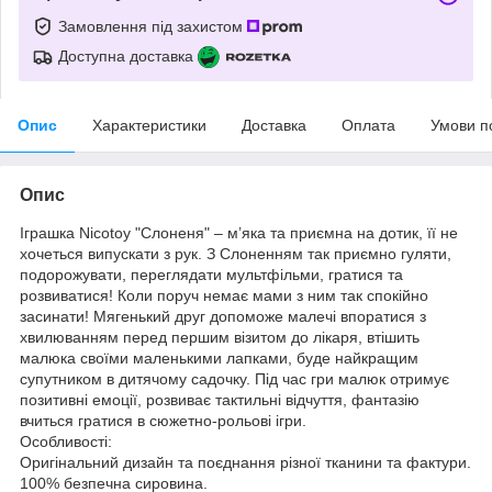
Замовлення під захистом
Доступна доставка
Опис
Характеристики
Доставка
Оплата
Умови п
Опис
Іграшка Nicotoy "Слоненя" – м’яка та приємна на дотик, її не
хочеться випускати з рук. З Слоненням так приємно гуляти,
подорожувати, переглядати мультфільми, гратися та
розвиватися! Коли поруч немає мами з ним так спокійно
засинати! Мягенький друг допоможе малечі впоратися з
хвилюванням перед першим візитом до лікаря, втішить
малюка своїми маленькими лапками, буде найкращим
супутником в дитячому садочку. Під час гри малюк отримує
позитивні емоції, розвиває тактильні відчуття, фантазію
вчиться гратися в сюжетно-рольові ігри.
Особливості:
Оригінальний дизайн та поєднання різної тканини та фактури.
100% безпечна сировина.