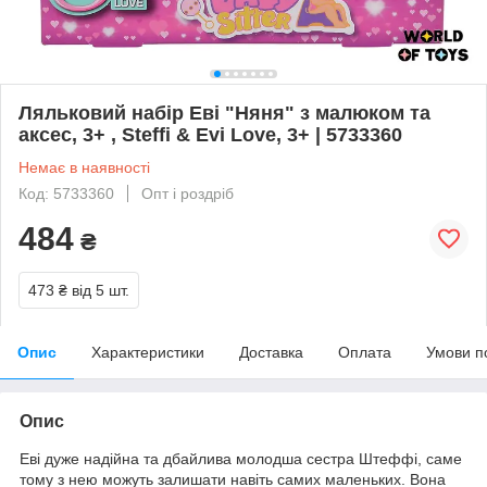
Ляльковий набір Еві "Няня" з малюком та
аксес, 3+ , Steffi & Evi Love, 3+ | 5733360
Немає в наявності
Код: 5733360
Опт і роздріб
484
₴
473 ₴
від 5 шт.
Опис
Характеристики
Доставка
Оплата
Умови п
Опис
Еві дуже надійна та дбайлива молодша сестра Штеффі, саме
тому з нею можуть залишати навіть самих маленьких. Вона