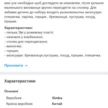
має усе необхідне щоб доглядати за немовлям, після купання
маленького вихованця зручно переодягти на столику. Для
забавки дитини до набору входить рызноманытны аксесуари:
пляшечка, тарілка, горщик , брязкальця, пустушка, посуд,
іграшки.
Характеристики:
- лялька Эві у рожевому платті;
- немовля у комбінезоні;
- столик для переодягання;
- ванночка;
- горщик;
- аксесуари: брязкальця,пустушка, посуд, іграшки, пляшечка.
Приховати
Характеристики
Основні
Виробник
Sіmba
Країна виробник
Китай