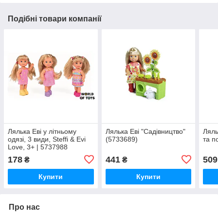
Подібні товари компанії
Лялька Еві у літньому
Лялька Eвi "Садiвництво"
Ляль
одязі, 3 види, Steffi & Evi
(5733689)
та п
Love, 3+ | 5737988
178
441
509
₴
₴
Купити
Купити
Про нас