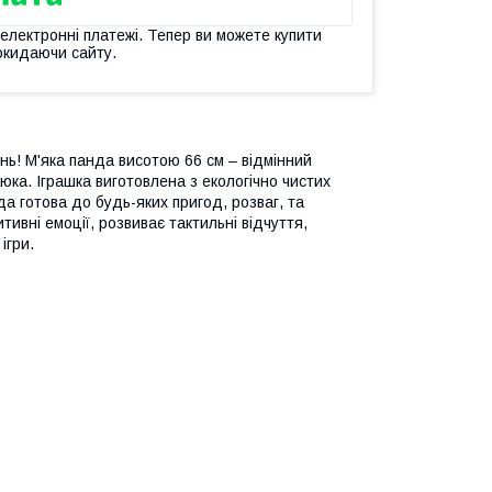
 електронні платежі. Тепер ви можете купити
окидаючи сайту.
ь! М'яка панда висотою 66 см – відмінний
ка. Іграшка виготовлена з екологічно чистих
да готова до будь-яких пригод, розваг, та
тивні емоції, розвиває тактильні відчуття,
ігри.