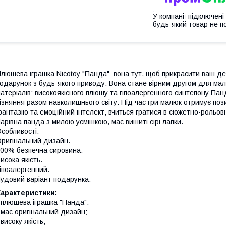
У компанії підключені
будь-який товар не п
люшева іграшка Nicotoy "Панда" вона тут, щоб прикрасити ваш ден
одарунок з будь-якого приводу. Вона стане вірним другом для малю
атеріалів: високоякісного плюшу та гіпоалергенного синтепону Пан
ізняння разом навколишнього світу. Під час гри малюк отримує пози
антазію та емоційний інтелект, вчиться гратися в сюжетно-рольові 
арівна панда з милою усмішкою, має вишиті сірі лапки.
собливості:
ригінальний дизайн.
00% безпечна сировина.
исока якість.
іпоалергенний.
удовий варіант подарунка.
Характеристики:
 плюшева іграшка "Панда".
 має оригінальний дизайн;
 високу якість;