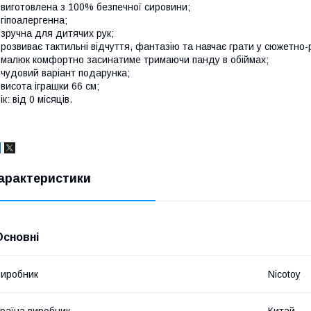
 виготовлена з 100% безпечної сировини;
 гіпоалергенна;
 зручна для дитячих рук;
 розвиває тактильні відчуття, фантазію та навчає грати у сюжетно-р
 малюк комфортно засинатиме тримаючи панду в обіймах;
 чудовий варіант подарунка;
 висота іграшки 66 см;
ік: від 0 місяців.
арактеристики
Основні
иробник
Nicotoy
раїна виробник
Китай