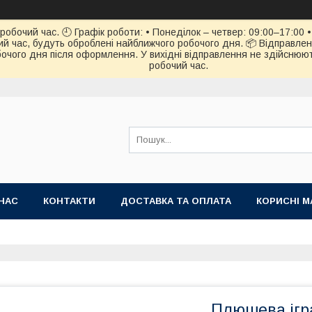
обочий час. 🕘 Графік роботи: • Понеділок – четвер: 09:00–17:00 • 
й час, будуть оброблені найближчого робочого дня. 📦 Відправлен
чого дня після оформлення. У вихідні відправлення не здійснюють
робочий час.
НАС
КОНТАКТИ
ДОСТАВКА ТА ОПЛАТА
КОРИСНІ М
Плюшева ігра