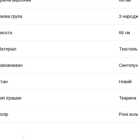
ікова група
З народ
исота
66 см
атеріал
Текстиль
Наповнювач
Синтепух
Стан
Новий
ип іграшки
Тварина
олір
Різні кол