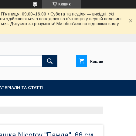
Кошик
П'ятниця: 09:00–16:00 • Субота та неділя — вихідні. Усі
ня здійснюються з понеділка по п'ятницю у першій половині
ся. Дякуємо за розуміння! Ми обов'язково відповімо вам у
Кошик
АТЕРІАЛИ ТА СТАТТІ
шка Nicotoy "Панда", 66 см,