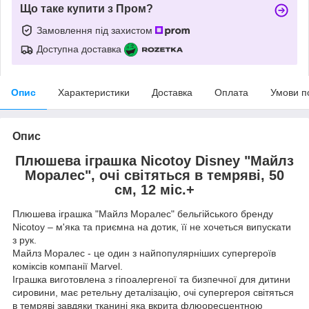
Що таке купити з Пром?
Замовлення під захистом
Доступна доставка
Опис
Характеристики
Доставка
Оплата
Умови п
Опис
Плюшева іграшка Nicotoy Disney "Майлз
Моралес", очі світяться в темряві, 50
см, 12 міс.+
Плюшева іграшка "Майлз Моралес" бельгійського бренду
Nicotoy – м'яка та приємна на дотик, її не хочеться випускати
з рук.
Майлз Моралес - це один з найпопулярніших супергероїв
коміксів компанії Marvel.
Іграшка виготовлена з гіпоалергеної та бизпечної для дитини
сировини, має ретельну деталізацію, очі супергероя світяться
в темряві завдяки тканині яка вкрита флюоресцентною