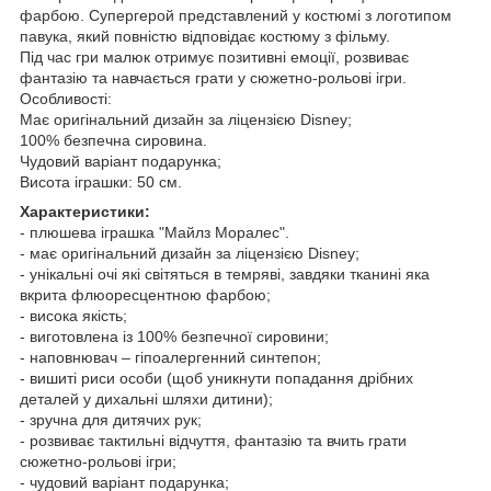
фарбою. Супергерой представлений у костюмі з логотипом
павука, який повністю відповідає костюму з фільму.
Під час гри малюк отримує позитивні емоції, розвиває
фантазію та навчається грати у сюжетно-рольові ігри.
Особливості:
Має оригінальний дизайн за ліцензією Disney;
100% безпечна сировина.
Чудовий варіант подарунка;
Висота іграшки: 50 см.
Характеристики:
- плюшева іграшка "Майлз Моралес".
- має оригінальний дизайн за ліцензією Disney;
- унікальні очі які світяться в темряві, завдяки тканині яка
вкрита флюоресцентною фарбою;
- висока якість;
- виготовлена із 100% безпечної сировини;
- наповнювач – гіпоалергенний синтепон;
- вишиті риси особи (щоб уникнути попадання дрібних
деталей у дихальні шляхи дитини);
- зручна для дитячих рук;
- розвиває тактильні відчуття, фантазію та вчить грати
сюжетно-рольові ігри;
- чудовий варіант подарунка;