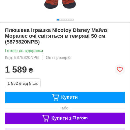
Плюшева іграшка Nicotoy Disney Майлз
Моралес очі світяться в темряві 50 см
(5875820NPB)
Готово до відправки
Код: 5875820NPB
Опт і роздріб
1 589
₴
1 552 ₴
від 5 шт.
Купити
або
Купити з