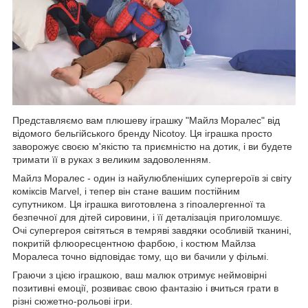
Представляємо вам плюшеву іграшку "Майлз Моралес" від
відомого бельгійського бренду Nicotoy. Ця іграшка просто
заворожує своєю м'якістю та приємністю на дотик, і ви будете
тримати її в руках з великим задоволенням.
Майлз Моралес - один із найулюбленіших супергероїв зі світу
коміксів Marvel, і тепер він стане вашим постійним
супутником. Ця іграшка виготовлена з гіпоалергенної та
безпечної для дітей сировини, і її деталізація приголомшує.
Очі супергероя світяться в темряві завдяки особливій тканині,
покритій флюоресцентною фарбою, і костюм Майлза
Моралеса точно відповідає тому, що ви бачили у фільмі.
Граючи з цією іграшкою, ваш малюк отримує неймовірні
позитивні емоції, розвиває свою фантазію і вчиться грати в
різні сюжетно-рольові ігри.