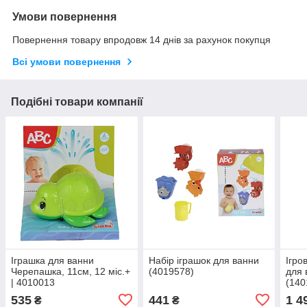
Умови повернення
Повернення товару впродовж 14 днів за рахунок покупця
Всі умови повернення
Подібні товари компанії
Іграшка для ванни
Набiр iграшок для ванни
Ігро
Черепашка, 11см, 12 міс.+
(4019578)
для 
| 4010013
(140
535
441
1 4
₴
₴