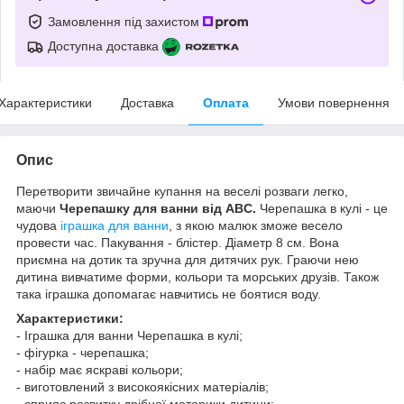
Замовлення під захистом
Доступна доставка
Характеристики
Доставка
Оплата
Умови повернення
Опис
Перетворити звичайне купання на веселі розваги легко,
маючи
Черепашку для ванни від ABC.
Черепашка в кулі - це
чудова
іграшка для ванни
, з якою малюк зможе весело
провести час. Пакування - блістер. Діаметр 8 см. Вона
приємна на дотик та зручна для дитячих рук. Граючи нею
дитина вивчатиме форми, кольори та морських друзів. Також
така іграшка допомагає навчитись не боятися воду.
Характеристики:
- Іграшка для ванни Черепашка в кулі;
- фігурка - черепашка;
- набір має яскраві кольори;
- виготовлений з високоякісних матеріалів;
- сприяє розвитку дрібної моторики дитини;