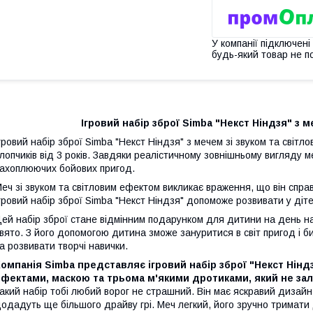
У компанії підключені
будь-який товар не п
Ігровий набір зброї Simba "Некст Ніндзя" з меч
гровий набір зброї Simba "Некст Ніндзя" з мечем зі звуком та світ
лопчиків від 3 років. Завдяки реалістичному зовнішньому вигляду м
ахоплюючих бойових пригод.
еч зі звуком та світловим ефектом викликає враження, що він спр
гровий набір зброї Simba "Некст Ніндзя" допоможе розвивати у діте
ей набір зброї стане відмінним подарунком для дитини на день н
вято. З його допомогою дитина зможе зануритися в світ пригод і б
а розвивати творчі навички.
омпанія Simba представляє ігровий набір зброї "Некст Нінд
ефектами, маскою та трьома м'якими дротиками, який не з
акий набір тобі любий ворог не страшний. Він має яскравий дизайн у
одадуть ще більшого драйву грі. Меч легкий, його зручно тримати 