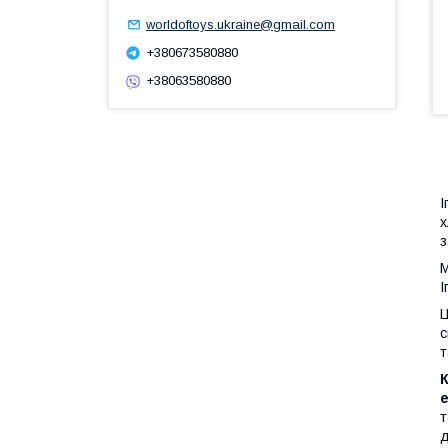
worldoftoys.ukraine@gmail.com
+380673580880
+38063580880
І
х
з
М
І
Ц
с
т
К
т
д