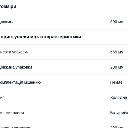
Розміри
Довжина
600 мм
Користувальницькі характеристики
исота упаковки
655 мм
овжина упаковки
280 мм
омплектація мішенню
Немає
ип
Холодна
ип живлення
Батарей
ирина упаковки
250 мм