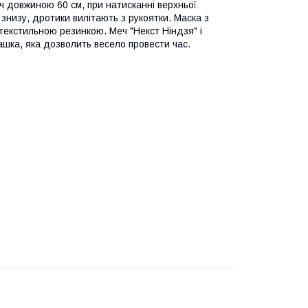
еч довжиною 60 см, при натисканні верхньої
і знизу, дротики вилітають з рукоятки. Маска з
 текстильною резинкою. Меч "Некст Ніндзя" і
рашка, яка дозволить весело провести час.