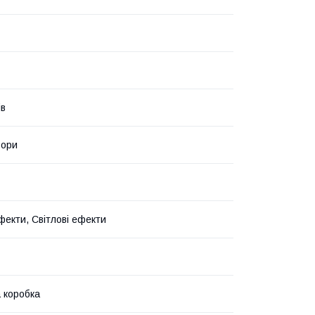
ів
ьори
фекти, Світлові ефекти
 коробка