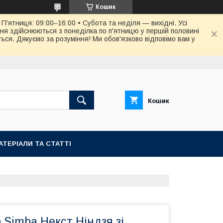
Кошик
П'ятниця: 09:00–16:00 • Субота та неділя — вихідні. Усі
ня здійснюються з понеділка по п'ятницю у першій половині
ся. Дякуємо за розуміння! Ми обов'язково відповімо вам у
Кошик
АТЕРІАЛИ ТА СТАТТІ
р Simba Некст Ніндзя зі