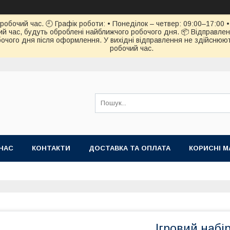
обочий час. 🕘 Графік роботи: • Понеділок – четвер: 09:00–17:00 • 
й час, будуть оброблені найближчого робочого дня. 📦 Відправлен
чого дня після оформлення. У вихідні відправлення не здійснюють
робочий час.
НАС
КОНТАКТИ
ДОСТАВКА ТА ОПЛАТА
КОРИСНІ М
Ігровий набі