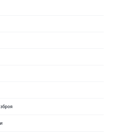
 зброя
ки