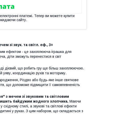
 електронні платежі. Тепер ви можете купити
окидаючи сайту.
ем зі звук. та світл. еф., 3+
ловим ефектом - це захоплююча іграшка для
еча, діти зможуть перенестися в світ
авді дієвий, що робить гру ще більш захоплюючою.
й уяву, координацію рухів та моторику.
ародження, Різдво або будь-яке інше святкове
итв, що допоможе підвищити її самовпевненість
зя" з мечем зі звуковим та світловим
алишить байдужим жодного хлопчика.
Маючи
 східному стилі, а звукові та світлові ефекти
дитині у руках. З цим набором, що складається з