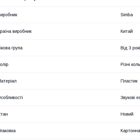
иробник
Sіmba
раїна виробник
Китай
ікова група
Від 3 рок
олір
Різні кол
атеріал
Пластик
собливості
Звукові е
Стан
Новий
паковка
Картонна