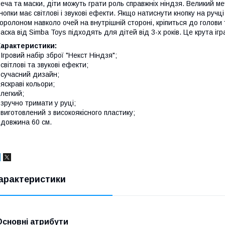
еча та маски, діти можуть грати роль справжніх ніндзя. Великий м
нопки має світлові і звукові ефекти. Якщо натиснути кнопку на ручц
оролоном навколо очей на внутрішній стороні, кріпиться до голови
аска від Simba Toys підходять для дітей від 3-х років. Це крута іг
Характеристики:
 Ігровий набір зброї "Некст Ніндзя";
 світлові та звукові ефекти;
 сучасний дизайн;
 яскраві кольори;
 легкий;
 зручно тримати у руці;
 виготовлений з високоякісного пластику;
 довжина 60 см.
арактеристики
Основні атрибути