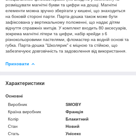
розміщувати магнітні букви та цифри на дошці. Магнітні
елементи можна зручно зберігати у кишені, що знаходиться
на боковій стороні парти. Парта-дошка також може бути
зафіксована у вертикальному положенні, що надає дітям
відчуття справжніх митців. У комплект входить 80 аксесуарів,
зокрема магнітні літери та цифри, набір крейди з 6
різнокольоровими пастелями, фломастер на водній основі та
губка. Парта-дошка "Школярик" є міцною та стійкою, що
забезпечуює довговічність та задоволення від використання.
Приховати
Характеристики
Основні
Виробник
SMOBY
Країна виробник
Франція
Колір
Блакитний
Стан
Новий
Стать
Унісекс