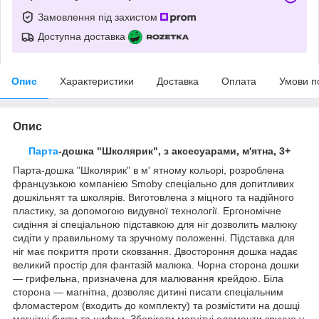
Замовлення під захистом
Доступна доставка
Опис
Характеристики
Доставка
Оплата
Умови п
Опис
Парта
-дошка "Школярик", з аксесуарами, м'ятна, 3+
Парта-дошка "Школярик" в м' ятному кольорі, розроблена
французькою компанією Smoby спеціально для допитливих
дошкільнят та школярів. Виготовлена з міцного та надійного
пластику, за допомогою видувної технології. Ергономічне
сидіння зі спеціальною підставкою для ніг дозволить малюку
сидіти у правильному та зручному положенні. Підставка для
ніг має покриття проти сковзання. Двостороння дошка надає
великий простір для фантазій малюка. Чорна сторона дошки
— грифельна, призначена для малювання крейдою. Біла
сторона — магнітна, дозволяє дитині писати спеціальним
фломастером (входить до комплекту) та розмістити на дошці
магнітні букви та цифри. Зберігати магнітні елементи зручно у