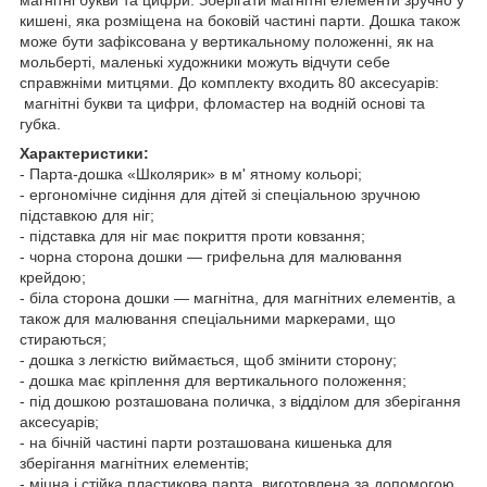
кишені, яка розміщена на боковій частині парти. Дошка також
може бути зафіксована у вертикальному положенні, як на
мольберті, маленькі художники можуть відчути себе
справжніми митцями. До комплекту входить 80 аксесуарів:
магнітні букви та цифри, фломастер на водній основі та
губка.
Характеристики:
- Парта-дошка «Школярик» в м' ятному кольорі;
- ергономічне сидіння для дітей зі спеціальною зручною
підставкою для ніг;
- підставка для ніг має покриття проти ковзання;
- чорна сторона дошки — грифельна для малювання
крейдою;
- біла сторона дошки — магнітна, для магнітних елементів, а
також для малювання спеціальними маркерами, що
стираються;
- дошка з легкістю виймається, щоб змінити сторону;
- дошка має кріплення для вертикального положення;
- під дошкою розташована поличка, з відділом для зберігання
аксесуарів;
- на бічній частині парти розташована кишенька для
зберігання магнітних елементів;
- міцна і стійка пластикова парта, виготовлена за допомогою