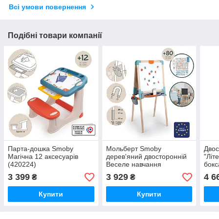
Всі умови повернення
Подібні товари компанії
Парта-дошка Smoby
Мольберт Smoby
Двос
Магічна 12 аксесуарів
дерев'яний двосторонній
"Літ
(420224)
Веселе навчання
бокс
80аксесуарів (410401)
палі
3 399
3 929
4 6
₴
₴
(760
Купити
Купити