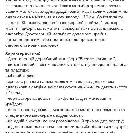
він компактно складається. Також мольбер зростає разом з
вашим малюком, завдяки додатковим пластиковим секціям які
одягаються на ніжки, та дають висоту + 10 см. До комплекту
входить 80 аксесуарів: набір кольорової крейди, 1 маркер,
магнітні цифри, математичні символи та літери англійського
алфавіту. Двосторонній мольберт допоможе зробити
навчання цікавим, або просто весело провести час
створюючи новий малюнок.
Характеристика:
- Двосторонній дерев'яний мольберт "Веселе навчання";
- виготовлений з високоякісних матеріалів у поєднанні дерева
та пластику;
- міцний каркас;
- зростає разом з вашим малюком, завдяки додатковим
пластиковим секціям які одягаються на ніжки, та дають висоту
+ 10 см.;
- чорна сторона дошки — грифельна, для малювання
крейдою;
- біла сторона дошки — магнітна, для магнітних елементів та
спеціального маркера на водній основі;
- на одній з частин дошки розташований тримач для паперу;
- під дошками розташовані полички для зберігання аксесуарів;
- кошик на боковій частині мольберта для аксесуарів або