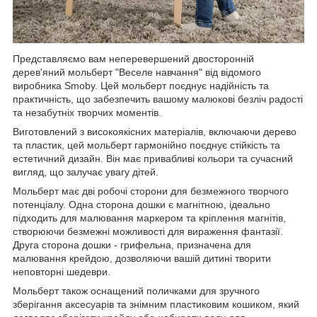
Представляємо вам неперевершений двосторонній
дерев'яний мольберт "Веселе навчання" від відомого
виробника Smoby. Цей мольберт поєднує надійність та
практичність, що забезпечить вашому малюкові безліч радості
та незабутніх творчих моментів.
Виготовлений з високоякісних матеріалів, включаючи дерево
та пластик, цей мольберт гармонійно поєднує стійкість та
естетичний дизайн. Він має привабливі кольори та сучасний
вигляд, що залучає увагу дітей.
Мольберт має дві робочі сторони для безмежного творчого
потенціалу. Одна сторона дошки є магнітною, ідеально
підходить для малювання маркером та кріплення магнітів,
створюючи безмежні можливості для вираження фантазії.
Друга сторона дошки - грифельна, призначена для
малювання крейдою, дозволяючи вашій дитині творити
неповторні шедеври.
Мольберт також оснащений поличками для зручного
зберігання аксесуарів та знімним пластиковим кошиком, який