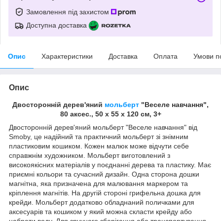
Замовлення під захистом
Доступна доставка
Опис
Характеристики
Доставка
Оплата
Умови п
Опис
Двосторонній дерев'яний
мольберт
"Веселе навчання",
80 аксес., 50 х 55 х 120 см, 3+
Двосторонній дерев'яний мольберт "Веселе навчання" від
Smoby, це надійний та практичний мольберт зі знімним
пластиковим кошиком. Кожен малюк може відчути себе
справжнім художником. Мольберт виготовлений з
високоякісних матеріалів у поєднанні дерева та пластику. Має
приємні кольори та сучасний дизайн. Одна сторона дошки
магнітна, яка призначена для малювання маркером та
кріплення магнітів. На другій стороні грифельна дошка для
крейди. Мольберт додатково обладнаний поличками для
аксесуарів та кошиком у який можна скласти крейду або
набрати воду. Для зручного зберігання або транспортування