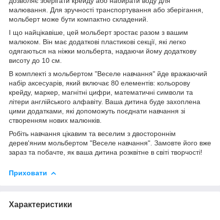
дозволяє зберігати крейду або набирати воду для
малювання. Для зручності транспортування або зберігання,
мольберт може бути компактно складений.
І що найцікавіше, цей мольберт зростає разом з вашим
малюком. Він має додаткові пластикові секції, які легко
одягаються на ніжки мольберта, надаючи йому додаткову
висоту до 10 см.
В комплекті з мольбертом "Веселе навчання" йде вражаючий
набір аксесуарів, який включає 80 елементів: кольорову
крейду, маркер, магнітні цифри, математичні символи та
літери англійського алфавіту. Ваша дитина буде захоплена
цими додатками, які допоможуть поєднати навчання зі
створенням нових малюнків.
Робіть навчання цікавим та веселим з двостороннім
дерев'яним мольбертом "Веселе навчання". Замовте його вже
зараз та побачте, як ваша дитина розквітне в світі творчості!
Приховати
Характеристики