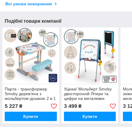
Всі умови повернення
Подібні товари компанії
Парта - трансформер
Уцінка! Мольберт Smoby
Моль
Smoby дерев'яна з
двосторонній Літери та
знім
мольбертом-дошкою 2 в 1
цифри на металевих
аксе
(420304)
ніжках (410308)
беже
5 227
3 499
3 1
₴
₴
Купити
Купити