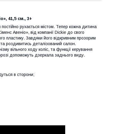
», 41,5 см., 3+
 постійно рухається містом. Тепер кожна дитина
енс Авеніо», від компанії Dickie до свого
ого пластику. Завдяки його відкривним прозорим
 та роздивитись деталізований салон.
му вільного ходу коліс, та функції керування
орозі допоможуть дзеркала заднього виду.
дуться в сторони;