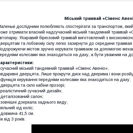
Міський трамвай «Сіменс Авеніо
аленькі дослідники полюбляють спостерігати за транспортом, який
оже отримати власний надсучасний міський тандемний трамвай «Сім
втопарку. Яскравий бірюзовий трамвай виготовлений з високоякісн
верцятам та лобовому склу легко зазирнути до середини трамвая
одорожуючи містом зручно керувати трамваєм за допомогою механіз
ередніми колесами яка знаходиться на даху, а бути уважним на д
Характеристики:
 сучасний міський тандемний трамвай «Сіменс Авеніо»;
 відкривні дверцята. Лише прокрути диск над дверима і вони розій
 функція керування передніми колесами яка знаходиться на даху;
 дверцята та скло кабіни прозорі;
 реалістичний сучасний дизайн;
 деталізований салон;
 зовнішні дзеркала заднього виду;
 вільний хід коліс;
 довжина 41,5 см.
ік від 3 років.