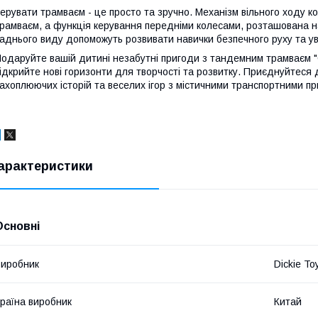
ерувати трамваєм - це просто та зручно. Механізм вільного ходу ко
рамваєм, а функція керування передніми колесами, розташована на
аднього виду допоможуть розвивати навички безпечного руху та ув
одаруйте вашій дитині незабутні пригоди з тандемним трамваєм "С
ідкрийте нові горизонти для творчості та розвитку. Приєднуйтеся 
ахоплюючих історій та веселих ігор з містичними транспортними пр
арактеристики
Основні
иробник
Dickie To
раїна виробник
Китай