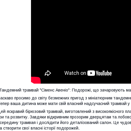
Тандемний трамвай "Сіменс Авеніо": Подорожі, що зачаровують ма
аскаво просимо до світу безмежних пригод з мініатюрним тандемним
епер ваша дитина може мати свій власний надсучасний трамвай у 
ей яскравий бірюзовий трамвай, виготовлений з високоякісного пл
ри та розвитку. Завдяки відкривним прозорим дверцятам та лобов
середину трамвая і дослідити його деталізований салон. Це чудов
а створити свої власні історії подорожей.