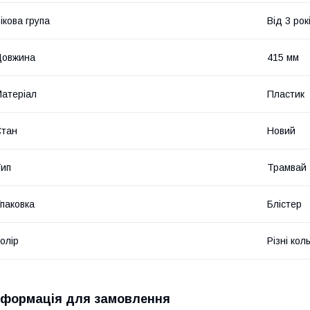
ікова група
Від 3 рок
Довжина
415 мм
атеріал
Пластик
Стан
Новий
ип
Трамвай
паковка
Блістер
олір
Різні кол
нформація для замовлення