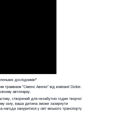
леньких дослідників!"
 трамваєм "Сіменс Авеніо" від компанії Dickie.
своєму автопарку.
астику, створений для незабутніх годин творчої
ому склу, ваша дитина зможе зазирнути
а нагода зануритися у світ міського транспорту