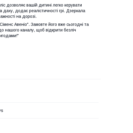
ліс дозволяє вашій дитині легко керувати
 даху, додає реалістичності грі. Дзеркала
ажності на дорозі.
іменс Авеніо". Замовте його вже сьогодні та
до нашого каналу, щоб відкрити безліч
игодами!"
ys