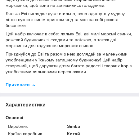
морквинки, щоб вони не залишились голодними.
Лялька Еві виглядає дуже стильно, вона одягнута у чудову
літню сукню з синім принтом ягід та має на собі рожеві
босоніжки.
Цей набір включає в себе: ляльку Еві, дві милі морські свинки,
рожевий будиночок зі сходами та поїлкою, а також дві
морквинки для годування морських свинок.
Приєднуйся до Еві та разом з нею доглядай за маленькими
улюбленцями у їхньому затишному будиночку! Цей набір
створений, щоб дарувати дітям багато радості і творчих ігор з
улюбленими ляльковими персонажами.
Приховати
Характеристики
Основні
Виробник
Sіmba
Країна виробник
Китай