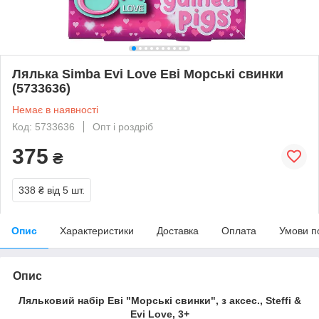
Лялька Simba Evi Love Еві Морські свинки
(5733636)
Немає в наявності
Код: 5733636
Опт і роздріб
375
₴
338 ₴
від 5 шт.
Опис
Характеристики
Доставка
Оплата
Умови п
Опис
Ляльковий набір Еві "Морські свинки", з аксес., Steffi &
Evi Love, 3+