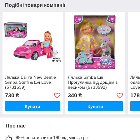
Подібні товари компанії
Лялька Еві та New Beetle
Лялька Simba Еві
Ляль
Simba Steffi & Evi Love
Прогулянка під дощем з
одязі
(5731539)
песиком (5733592)
Love
730
340
178
₴
₴
Купити
Купити
Про нас
99% позитивних з 190 відгуків за рік