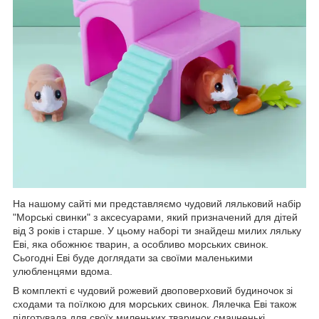
На нашому сайті ми представляємо чудовий ляльковий набір
"Морські свинки" з аксесуарами, який призначений для дітей
від 3 років і старше. У цьому наборі ти знайдеш милих ляльку
Еві, яка обожнює тварин, а особливо морських свинок.
Сьогодні Еві буде доглядати за своїми маленькими
улюбленцями вдома.
В комплекті є чудовий рожевий двоповерховий будиночок зі
сходами та поїлкою для морських свинок. Лялечка Еві також
підготувала для своїх миленьких тваринок смачненькі