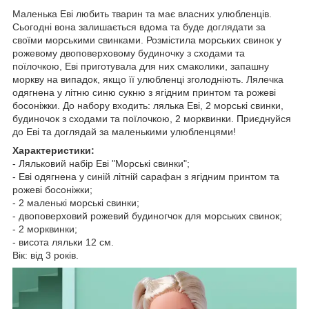
Маленька Еві любить тварин та має власних улюбленців.
Сьогодні вона залишається вдома та буде доглядати за
своїми морськими свинками. Розмістила морських свинок у
рожевому двоповерховому будиночку з сходами та
поїлочкою, Еві приготувала для них смаколики, запашну
моркву на випадок, якщо її улюбленці зголодніють. Лялечка
одягнена у літню синю сукню з ягідним принтом та рожеві
босоніжки. До набору входить: лялька Еві, 2 морські свинки,
будиночок з сходами та поїлочкою, 2 морквинки. Приєднуйся
до Еві та доглядай за маленькими улюбленцями!
Характеристики:
- Ляльковий набір Еві "Морські свинки";
- Еві одягнена у синій літній сарафан з ягідним принтом та
рожеві босоніжки;
- 2 маленькі морські свинки;
- двоповерховий рожевий будиногчок для морських свинок;
- 2 морквинки;
- висота ляльки 12 см.
Вік: від 3 років.