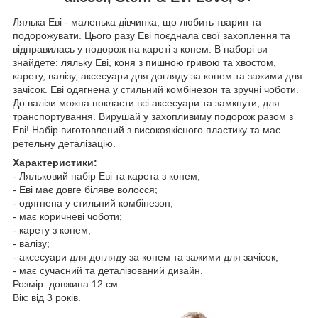
Лялька Еві - маленька дівчинка, що любить тварин та
подорожувати. Цього разу Еві поєднала свої захоплення та
відправилась у подорож на кареті з конем. В наборі ви
знайдете: ляльку Еві, коня з пишною гривою та хвостом,
карету, валізу, аксесуари для догляду за конем та зажими для
зачісок. Еві одягнена у стильний комбінезон та зручні чоботи.
До валізи можна покласти всі аксесуари та замкнути, для
транспортування. Вирушай у захопливиму подорож разом з
Еві! Набір виготовлений з високоякісного пластику та має
ретельну деталізацію.
Характеристики:
- Ляльковий набір Еві та карета з конем;
- Еві має довге біляве волосся;
- одягнена у стильний комбінезон;
- має коричневі чоботи;
- карету з конем;
- валізу;
- аксесуари для догляду за конем та зажими для зачісок;
- має сучасний та деталізований дизайн.
Розмір: довжина 12 см.
Вік: від 3 років.