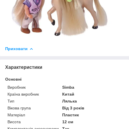
Приховати
Характеристики
Основні
Виробник
Sіmba
Країна виробник
Китай
Тип
Лялька
Вікова група
Від 3 років
Матеріал
Пластик
Висота
12 см
Комплектація аксесуарами
Так