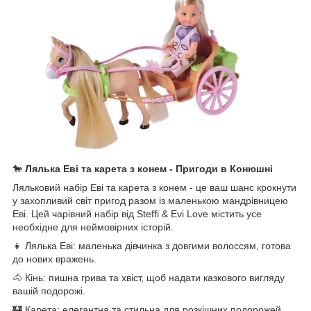
🐎
Лялька Еві та карета з конем - Пригоди в Конюшні
Ляльковий набір Еві та карета з конем - це ваш шанс крокнути
у захопливий світ пригод разом із маленькою мандрівницею
Еві. Цей чарівний набір від Steffi & Evi Love містить усе
необхідне для неймовірних історій.
👧 Лялька Еві: маленька дівчинка з довгими волоссям, готова
до нових вражень.
🐴 Кінь: пишна грива та хвіст, щоб надати казкового вигляду
вашій подорожі.
🏰 Карета: елегантна та стильна для розкішних подорожей.