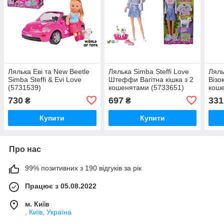
Лялька Еві та New Beetle
Лялька Simba Steffi Love
Ляль
Simba Steffi & Evi Love
Штеффи Вагітна кішка з 2
Візо
(5731539)
кошенятами (5733651)
коше
аксе
730
697
331
₴
₴
Купити
Купити
Про нас
99% позитивних з 190 відгуків за рік
Працює з 05.08.2022
м. Київ
, Київ, Україна