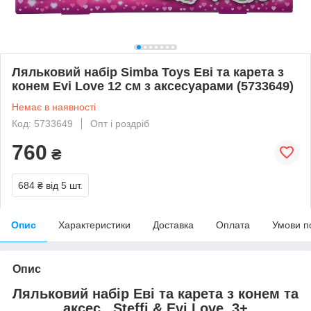
Ляльковий набір Simba Toys Еві та карета з
конем Evi Love 12 см з аксесуарами (5733649)
Немає в наявності
Код: 5733649
Опт і роздріб
760
₴
684 ₴
від 5 шт.
Опис
Характеристики
Доставка
Оплата
Умови п
Опис
Ляльковий набір Еві та карета з конем та
аксес., Steffi & Evi Love, 3+