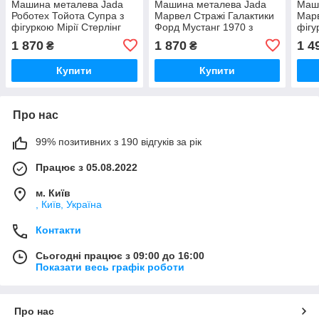
Машина металева Jada
Машина металева Jada
Маш
Роботех Тойота Супра з
Марвел Стражі Галактики
Марв
фігуркою Мірії Стерлінг
Форд Мустанг 1970 з
фігу
1:24 (253255053)
фігуркою Зоряного лорда
Стре
1 870
1 870
1 4
₴
₴
1:24 (253225019)
(253
Купити
Купити
Про нас
99% позитивних з 190 відгуків за рік
Працює з 05.08.2022
м. Київ
, Київ, Україна
Контакти
Сьогодні працює з 09:00 до 16:00
Показати весь графік роботи
Про нас