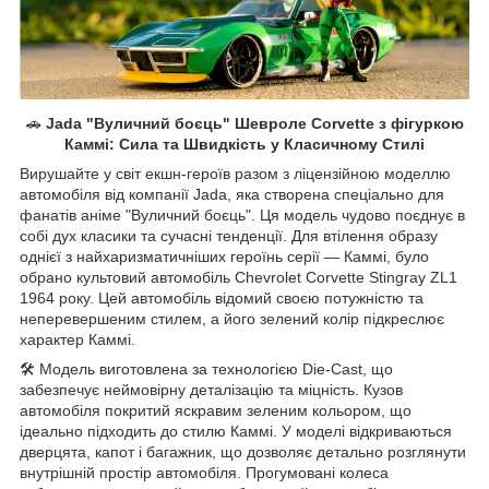
🚗
Jada "Вуличний боєць" Шевроле Corvette з фігуркою
Каммі: Сила та Швидкість у Класичному Стилі
Вирушайте у світ екшн-героїв разом з ліцензійною моделлю
автомобіля від компанії Jada, яка створена спеціально для
фанатів аніме "Вуличний боєць". Ця модель чудово поєднує в
собі дух класики та сучасні тенденції. Для втілення образу
однієї з найхаризматичніших героїнь серії — Каммі, було
обрано культовий автомобіль Chevrolet Corvette Stingray ZL1
1964 року. Цей автомобіль відомий своєю потужністю та
неперевершеним стилем, а його зелений колір підкреслює
характер Каммі.
🛠️ Модель виготовлена за технологією Die-Cast, що
забезпечує неймовірну деталізацію та міцність. Кузов
автомобіля покритий яскравим зеленим кольором, що
ідеально підходить до стилю Каммі. У моделі відкриваються
дверцята, капот і багажник, що дозволяє детально розглянути
внутрішній простір автомобіля. Прогумовані колеса