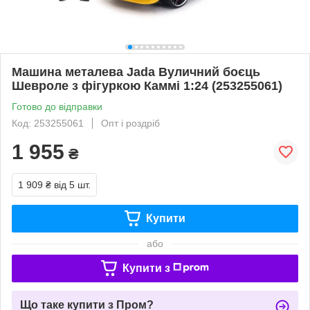
Машина металева Jada Вуличний боєць
Шевроле з фігуркою Каммі 1:24 (253255061)
Готово до відправки
Код: 253255061
Опт і роздріб
1 955
₴
1 909 ₴
від 5 шт.
Купити
або
Купити з
Що таке купити з Пром?