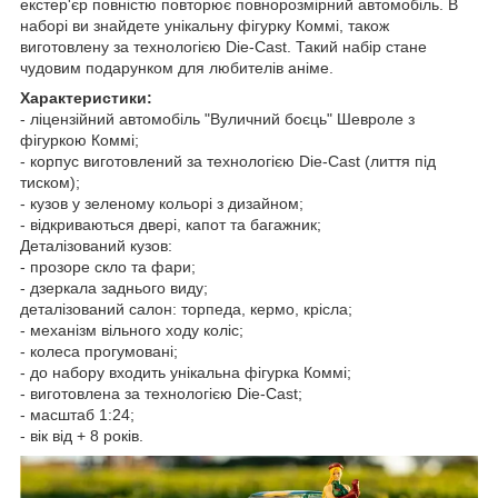
екстер'єр повністю повторює повнорозмірний автомобіль. В
наборі ви знайдете унікальну фігурку Коммі, також
виготовлену за технологією Die-Cast. Такий набір стане
чудовим подарунком для любителів аніме.
Характеристики:
- ліцензійний автомобіль "Вуличний боєць" Шевроле з
фігуркою Коммі;
- корпус виготовлений за технологією Die-Cast (лиття під
тиском);
- кузов у зеленому кольорі з дизайном;
- відкриваються двері, капот та багажник;
Деталізований кузов:
- прозоре скло та фари;
- дзеркала заднього виду;
деталізований салон: торпеда, кермо, крісла;
- механізм вільного ходу коліс;
- колеса прогумовані;
- до набору входить унікальна фігурка Коммі;
- виготовлена за технологією Die-Cast;
- масштаб 1:24;
- вік від + 8 років.