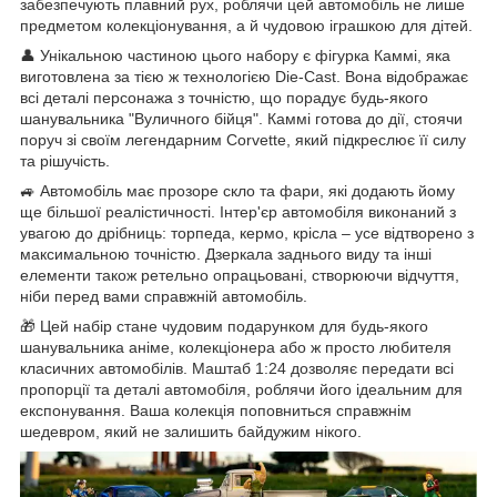
забезпечують плавний рух, роблячи цей автомобіль не лише
предметом колекціонування, а й чудовою іграшкою для дітей.
👤 Унікальною частиною цього набору є фігурка Каммі, яка
виготовлена за тією ж технологією Die-Cast. Вона відображає
всі деталі персонажа з точністю, що порадує будь-якого
шанувальника "Вуличного бійця". Каммі готова до дії, стоячи
поруч зі своїм легендарним Corvette, який підкреслює її силу
та рішучість.
🚙 Автомобіль має прозоре скло та фари, які додають йому
ще більшої реалістичності. Інтер'єр автомобіля виконаний з
увагою до дрібниць: торпеда, кермо, крісла – усе відтворено з
максимальною точністю. Дзеркала заднього виду та інші
елементи також ретельно опрацьовані, створюючи відчуття,
ніби перед вами справжній автомобіль.
🎁 Цей набір стане чудовим подарунком для будь-якого
шанувальника аніме, колекціонера або ж просто любителя
класичних автомобілів. Маштаб 1:24 дозволяє передати всі
пропорції та деталі автомобіля, роблячи його ідеальним для
експонування. Ваша колекція поповниться справжнім
шедевром, який не залишить байдужим нікого.