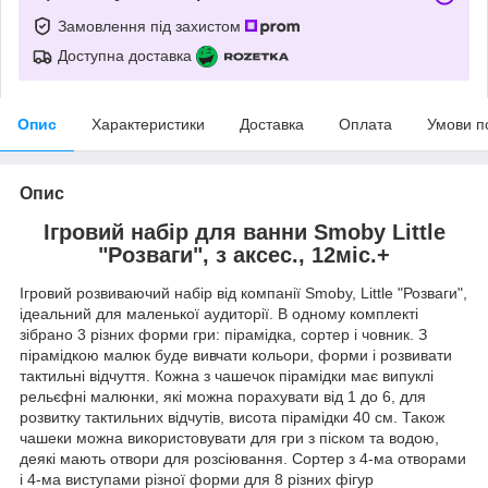
Замовлення під захистом
Доступна доставка
Опис
Характеристики
Доставка
Оплата
Умови п
Опис
Ігровий набір для ванни Smoby Little
"Розваги", з аксес., 12міс.+
Ігровий розвиваючий набір від компанії Smoby, Little "Розваги",
ідеальний для маленької аудиторії. В одному комплекті
зібрано 3 різних форми гри: пірамідка, сортер і човник. З
пірамідкою малюк буде вивчати кольори, форми і розвивати
тактильні відчуття. Кожна з чашечок пірамідки має випуклі
рельєфні малюнки, які можна порахувати від 1 до 6, для
розвитку тактильних відчутів, висота пірамідки 40 см. Також
чашеки можна використовувати для гри з піском та водою,
деякі мають отвори для розсіювання. Сортер з 4-ма отворами
і 4-ма виступами різної форми для 8 різних фігур