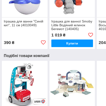
Іграшка для ванни "Синiй
Іграшка для ванної Smoby
Ігра
кит", 11 см (4010049)
Little Водяний млинок
Вось
Бегемот (140405)
401
1 019
₴
390
204
₴
Купити
Подібні товари компанії