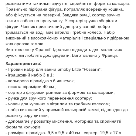
розвиватиме тактильні відчуття, сприйняття форм та кольорів.
Правильно підібрана фігура, потрапляє всередину кошика,
або фіксується на поверхні. Завдяки ручці, сортер зручно
взяти з собою на прогулянку. У сортері зручно зберігати
фігури. Човник призначений для гри у ванній, добре
тримається на воді, має вітрило і гребне колесо. Набір
виконаний з високоякісних матеріалів і спеціально підібраною
кольоровою гамою.
Виготовлено у Франції. Ідеально підходить для маленьких
ручок, які люблять досліджувати. Виготовлено у Франції.
Характеристики:
- Ігровий набір для ванни Smoby Little "Розваги";
- іграшковий набір 3 в 1;
- кольорова пірамідка з 6 чашечок;
- висота пірамідки 40 см.;
- сортер з фігурами різними за формою та кольорами;
- ручка для зручного перенесення сортеру;
- човен для купання з вітрилом та гребним колесом;
- набір виконаний у приємній кольоровій гаммі, відповідно до
розвитку зору дитини;
- допомагає у розвитку мислення, моторики та сприйнятті
форм та кольорів;
- розміри: пірамідка- 9,5 х 9,5 х 40 см., сортер: 19,5 х 17 х