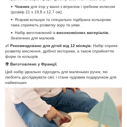
Човник
для ігор у ванні з вітрилом і гребним колесом
(розмір 21 х 19,8 х 12,7 см).
Яскраві кольори та спеціально підібрана кольорова
гама сприяють розвитку зору та уяви.
Набір виготовлений із
високоякісних матеріалів
,
безпечних для малюків.
👶
Рекомендовано для дітей від 12 місяців.
Набір сприяє
розвитку мислення, дрібної моторики, а також сприйняттю
форм та кольорів.
🌍
Виготовлено у Франції.
Цей набір ідеально підходить для маленьких ручок, які
люблять досліджувати світ, і стане чудовим подарунком для
найменших.