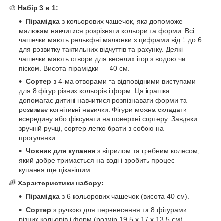
🎨
Набір 3 в 1:
Пірамідка
з кольорових чашечок, яка допоможе
малюкам навчитися розрізняти кольори та форми. Всі
чашечки мають рельєфні малюнки з цифрами від 1 до 6
для розвитку тактильних відчуттів та рахунку. Деякі
чашечки мають отвори для веселих ігор з водою чи
піском. Висота пірамідки — 40 см.
Сортер
з 4-ма отворами та відповідними виступами
для 8 фігур різних кольорів і форм. Ця іграшка
допомагає дитині навчитися розпізнавати форми та
розвиває когнітивні навички. Фігури можна складати
всередину або фіксувати на поверхні сортеру. Завдяки
зручній ручці, сортер легко брати з собою на
прогулянки.
Човник для купання
з вітрилом та гребним колесом,
який добре тримається на воді і зробить процес
купання ще цікавішим.
🌈
Характеристики набору:
Пірамідка
з 6 кольорових чашечок (висота 40 см).
Сортер
з ручкою для перенесення та 8 фігурами
різних кольорів і форм (розмір 19,5 х 17 х 13,5 см).