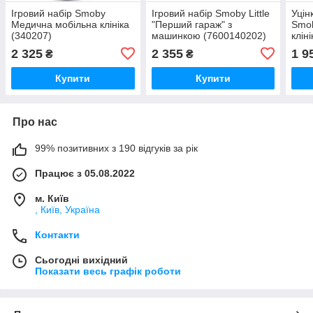
Ігровий набір Smoby
Ігровий набiр Smoby Little
Уцін
Медична мобільна клініка
"Перший гараж" з
Smo
(340207)
машинкою (7600140202)
клін
2 325
2 355
1 9
₴
₴
Купити
Купити
Про нас
99% позитивних з 190 відгуків за рік
Працює з 05.08.2022
м. Київ
, Київ, Україна
Контакти
Сьогодні вихідний
Показати весь графік роботи