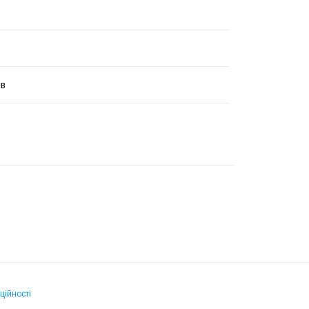
ів
ційності