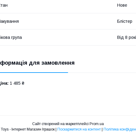
Стан
Нове
акування
Блістер
ікова група
Від 8 рок
нформація для замовлення
іна:
1 485 ₴
Сайт створений на маркетплейсі
Prom.ua
World of Toys - Інтернет Магазин Іграшок |
Поскаржитися на контент
|
Політика конфіден