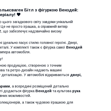
льксваген Бітл з фігуркою Венздей:
еріалу! 🖤
цього загадкового світу завдяки унікальній
. Це не просто іграшка, а справжній витвір
🛠️, що забезпечує надзвичайно високу
 ідеально пасує стилю головної героїні. Двері,
талі. У комплекті також є фігурка самої
Венздей
ампера автомобіля.
у!
йною продукцією, створеною з точним
ова та ретро-дизайн надають машині
у деталізацію. У автомобілі відкриваються
двері,
арами
, а всередині розміщений детально
кті додається фігурка
Венздей
та культова
рука
ивних можливостей.
колекціонерів, а також чудовою іграшкою для