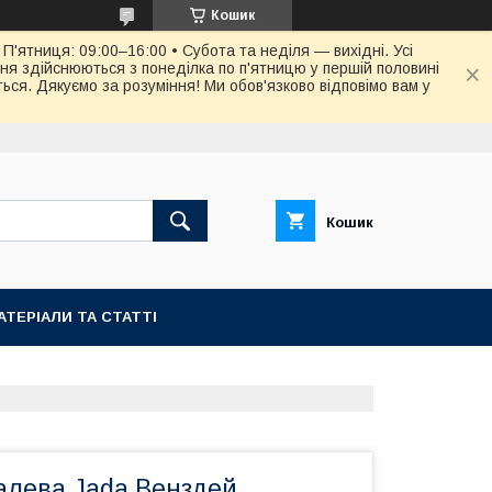
Кошик
П'ятниця: 09:00–16:00 • Субота та неділя — вихідні. Усі
ня здійснюються з понеділка по п'ятницю у першій половині
ся. Дякуємо за розуміння! Ми обов'язково відповімо вам у
Кошик
АТЕРІАЛИ ТА СТАТТІ
лева Jada Венздей