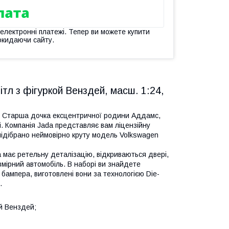
 електронні платежі. Тепер ви можете купити
окидаючи сайту.
тл з фігуркой Венздей, масш. 1:24,
ix. Старша дочка ексцентричної родини Аддамс,
. Компанія Jada представляє вам ліцензійну
підібрано неймовірно круту модель Volkswagen
а має ретельну деталізацію, відкриваються двері,
змірний автомобіль. В наборі ви знайдете
о бампера, виготовлені вони за технологією Die-
.
ой Венздей;