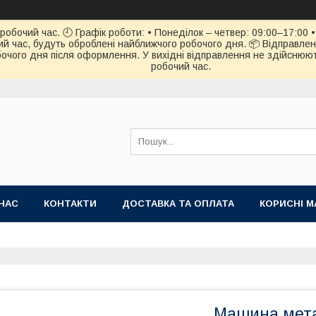
обочий час. 🕘 Графік роботи: • Понеділок – четвер: 09:00–17:00 • 
й час, будуть оброблені найближчого робочого дня. 📦 Відправлен
чого дня після оформлення. У вихідні відправлення не здійснюють
робочий час.
НАС
КОНТАКТИ
ДОСТАВКА ТА ОПЛАТА
КОРИСНІ М
Машина мета