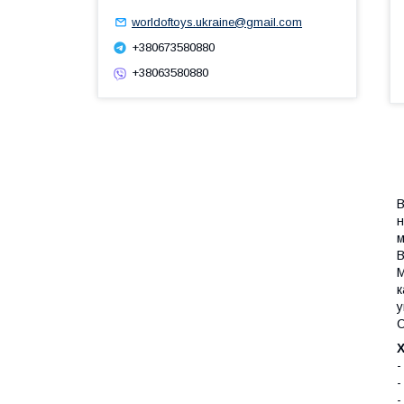
worldoftoys.ukraine@gmail.com
+380673580880
+38063580880
В
н
м
B
М
к
у
C
-
-
-