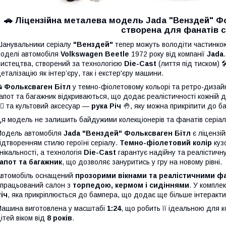
🚗
Ліцензійна металева модель Jada "Венздей" Фо
створена для фанатів с
анувальники серіалу
"Венздей"
тепер можуть володіти частинкою 
оделі автомобіля
Volkswagen Beetle
1972 року від компанії
Jada
истецтва, створений за технологією
Die-Cast
(лиття під тиском) 
еталізацію як інтер’єру, так і екстер'єру машини.

Фольксваген Бітл
у темно-фіолетовому кольорі та ретро-дизайні
апот та багажник відкриваються, що додає реалістичності кожній де
‍♀️ та культовий аксесуар —
рука Річ
🤚, яку можна прикріпити до б
я модель не залишить байдужими колекціонерів та фанатів серіал
одель автомобіля
Jada "Венздей" Фольксваген Бітл
є ліцензі
ідтворенням стилю героїні серіалу.
Темно-фіолетовий колір
куз
нікальності, а технологія
Die-Cast
гарантує надійну та реалістичн
апот та багажник
, що дозволяє зануритись у гру на новому рівні.
втомобіль оснащений
прозорими вікнами та реалістичними ф
працьований салон з
торпедою, кермом і сидіннями
. У компле
іч
, яка прикріплюється до бампера, що додає ще більше інтеракт
ашина виготовлена у масштабі
1:24
, що робить її ідеальною для 
ітей віком від
8 років
.