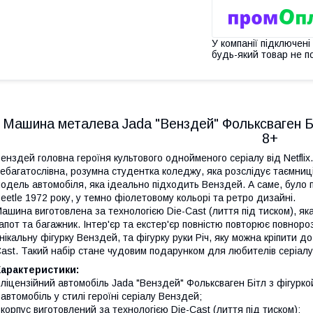
У компанії підключені
будь-який товар не п
Машина металева Jada "Венздей" Фольксваген Бі
8+
енздей головна героїня культового однойменого серіалу від Netfl
ебагатослівна, розумна студентка коледжу, яка розслідує таємниці
одель автомобіля, яка ідеально підходить Венздей. А саме, було 
eetle 1972 року, у темно фіолетовому кольорі та ретро дизайні.
ашина виготовлена за технологією Die-Cast (лиття під тиском), як
апот та багажник. Інтер'єр та екстер'єр повністю повторює повноро
нікальну фігурку Венздей, та фігурку руки Річ, яку можна кріпити д
ast. Такий набір стане чудовим подарунком для любителів серіалу
Характеристики:
 ліцензійний автомобіль Jada "Венздей" Фольксваген Бітл з фігурк
 автомобіль у стилі героїні серіалу Венздей;
 корпус виготовлений за технологією Die-Cast (лиття під тиском);