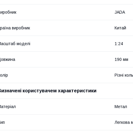
иробник
JADA
раїна виробник
Китай
асштаб моделі
1:24
Довжина
190 мм
олір
Різні кол
Визначені користувачем характеристики
атеріал
Метал
ип
Легкова 