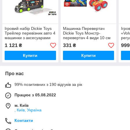
Ігровий набір Dickie Toys
Машинка Перевертач
Ігро
Трейлер перевізник авто 4
Dickie Toys Монстр-
«Vol
машинки з аксесуарами
перевертач 4 види 10 см
регу
43см (3747007)
(3751004)
лопа
1 121
331
999
₴
₴
см, 
Купити
Купити
Про нас
99% позитивних з 190 відгуків за рік
Працює з 05.08.2022
м. Київ
, Київ, Україна
Контакти