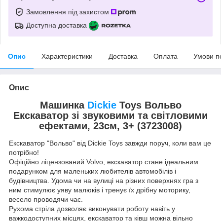
Замовлення під захистом
Доступна доставка
Опис
Характеристики
Доставка
Оплата
Умови п
Опис
Машинка
Dickie
Toys Вольво
Екскаватор зі звуковими та світловими
ефектами, 23см, 3+ (3723008)
Екскаватор "Вольво" від Dickie Toys завжди поруч, коли вам це
потрібно!
Офіційно ліцензований Volvo, екскаватор стане ідеальним
подарунком для маленьких любителів автомобілів і
будівництва. Удома чи на вулиці на різних поверхнях гра з
ним стимулює уяву малюків і тренує їх дрібну моторику,
весело проводячи час.
Рухома стріла дозволяє виконувати роботу навіть у
важкодоступних місцях, екскаватор та ківш можна вільно