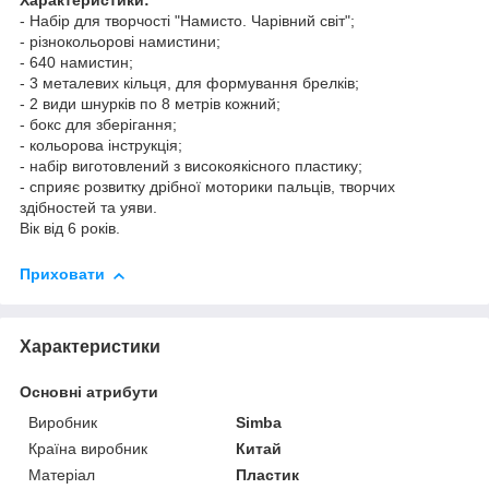
Характеристики:
- Набір для творчості "Намисто. Чарівний світ";
- різнокольорові намистини;
- 640 намистин;
- 3 металевих кільця, для формування брелків;
- 2 види шнурків по 8 метрів кожний;
- бокс для зберігання;
- кольорова інструкція;
- набір виготовлений з високоякісного пластику;
- сприяє розвитку дрібної моторики пальців, творчих
здібностей та уяви.
Вік від 6 років.
Приховати
Характеристики
Основні атрибути
Виробник
Sіmba
Країна виробник
Китай
Матеріал
Пластик