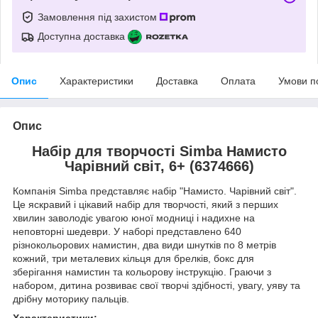
Замовлення під захистом
Доступна доставка
Опис
Характеристики
Доставка
Оплата
Умови п
Опис
Набір для творчості Simba Намисто
Чарівний світ, 6+ (6374666)
Компанія Simba представляє набір "Намисто. Чарівний світ".
Це яскравий і цікавий набір для творчості, який з перших
хвилин заволодіє увагою юної модниці і надихне на
неповторні шедеври. У наборі представлено 640
різнокольорових намистин, два види шнутків по 8 метрів
кожний, три металевих кільця для брелків, бокс для
зберігання намистин та кольорову інструкцію. Граючи з
набором, дитина розвиває свої творчі здібності, увагу, уяву та
дрібну моторику пальців.