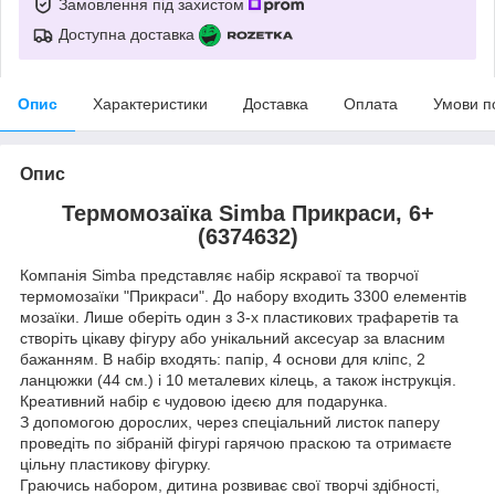
Замовлення під захистом
Доступна доставка
Опис
Характеристики
Доставка
Оплата
Умови п
Опис
Термомозаїка Simba Прикраси, 6+
(6374632)
Компанія Simba представляє набір яскравої та творчої
термомозаїки "Прикраси". До набору входить 3300 елементів
мозаїки. Лише оберіть один з 3-х пластикових трафаретів та
створіть цікаву фігуру або унікальний аксесуар за власним
бажанням. В набір входять: папір, 4 основи для кліпс, 2
ланцюжки (44 см.) і 10 металевих кілець, а також інструкція.
Креативний набір є чудовою ідеєю для подарунка.
З допомогою дорослих, через спеціальний листок паперу
проведіть по зібраній фігурі гарячою праскою та отримаєте
цільну пластикову фігурку.
Граючись набором, дитина розвиває свої творчі здібності,