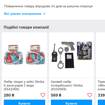
Повернення товару впродовж 14 днів за рахунок покупця
Всі умови повернення
Подібні товари компанії
Набір лікаря у кейсі Simba
Ігровий набір
Терм
6 аксесуарів 2 види
поліцейського Simba
«Мін
(5541000)
(8102669)
елем
осно
280
569
339
₴
₴
(637
Купити
Купити