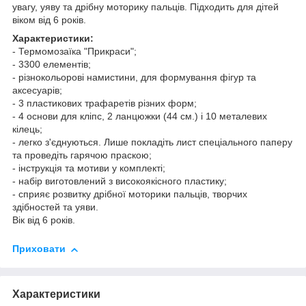
увагу, уяву та дрібну моторику пальців. Підходить для дітей
віком від 6 років.
Характеристики:
- Термомозаїка "Прикраси";
- 3300 елементів;
- різнокольорові намистини, для формування фігур та
аксесуарів;
- 3 пластикових трафаретів різних форм;
- 4 основи для кліпс, 2 ланцюжки (44 см.) і 10 металевих
кілець;
- легко з'єднуються. Лише покладіть лист спеціального паперу
та проведіть гарячою праскою;
- інструкція та мотиви у комплекті;
- набір виготовлений з високоякісного пластику;
- сприяє розвитку дрібної моторики пальців, творчих
здібностей та уяви.
Вік від 6 років.
Приховати
Характеристики