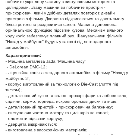
побачите укріплену частину з виступаючим мотором та
циліндрами. Ззаду машини ви побачите пристрій -
прискорювач, який у дрібних деталях повторює дизайн
пристрою з фільму. Дверцята відкриваються та дають змогу
більш ретельно роздивитися салон. Машина доповнена
оригінальною функцією підсвітки кузова. Механізм вільного
ходу коліс забезпечує плавний рух. Шанувальники фільмів
"Назад у майбутнє" будуть у захваті від легендарного
автомобіля.
Характеристики:
- Машина металева Jada "Машина часу"
- DeLorean DMC-12;
- ліцензійна копія легендарного автомобіля з фільму "Назад у
майбутнє 3";
- корпус виготовлений за технологією Die-Cast (лиття під
тиском);
- деталізований кузов та салон: прозорі фари та лобове скло,
сидіння, кермо, торпеда, яскраві бронзові диски та інше;
- деталізований пристрій - прискорювач на багажнику;
- виступаюча частина мотору та циліндрів на капоті;
- елементи підсвітки корпусу;
- дверцята відкриваються;
- виготовлена з високоякісних матеріалів;