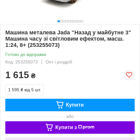
Машина металева Jada "Назад у майбутне 3"
Машина часу зi свiтловим ефектом, масш.
1:24, 8+ (253255073)
Готово до відправки
Код: 253255073
Опт і роздріб
1 615
₴
1 595 ₴
від 5 шт.
Купити
або
Купити з