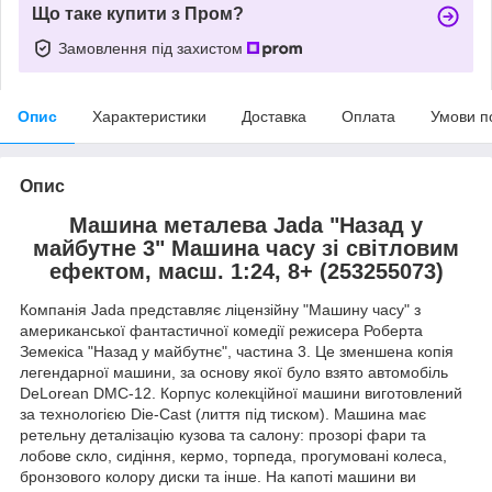
Що таке купити з Пром?
Замовлення під захистом
Опис
Характеристики
Доставка
Оплата
Умови п
Опис
Машина металева Jada "Назад у
майбутне 3" Машина часу зi свiтловим
ефектом, масш. 1:24, 8+ (253255073)
Компанія Jada представляє ліцензійну "Машину часу" з
американської фантастичної комедії режисера Роберта
Земекіса "Назад у майбутнє", частина 3. Це зменшена копія
легендарної машини, за основу якої було взято автомобіль
DeLorean DMC-12. Корпус колекційної машини виготовлений
за технологією Die-Cast (лиття під тиском). Машина має
ретельну деталізацію кузова та салону: прозорі фари та
лобове скло, сидіння, кермо, торпеда, прогумовані колеса,
бронзового колору диски та інше. На капоті машини ви