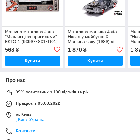
Машина металева Jada
Металева машина Jada
Маш
"Мисливці за привидами"
Назад у майбутнє 3
"Наз
ЕКТО-1 (9399748314R01)
Машина часу (1989) зі
Маши
світловим ефектом 1:24
ефек
568
1 870
1 8
₴
₴
(253255027)
Купити
Купити
Про нас
99% позитивних з 190 відгуків за рік
Працює з 05.08.2022
м. Київ
, Київ, Україна
Контакти