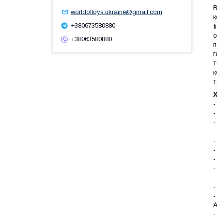
В
worldoftoys.ukraine@gmail.com
к
+380673580880
І
о
+38063580880
п
г
т
к
т
-
-
-
-
-
-
-
-
-
-
-
А
-