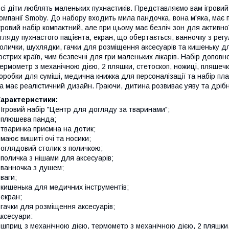
сі діти люблять маленьких пухнастиків. Представляємо вам ігрови
омпанії Smoby. До набору входить мила пандочка, вона м'яка, має п
гровий набір компактний, але при цьому має безліч зон для активно
гляду пухнастого пацієнта, екран, що обертається, ванночку з ре
олички, шухлядки, гачки для розміщення аксесуарів та кишеньку дл
острих країв, чим безпечні для гри маленьких лікарів. Набір допов
ермометр з механічною дією, 2 пляшки, стетоскоп, ножиці, пляшечка
оробки для суміші, медична книжка для персоналізації та набір пла
а має реалістичний дизайн. Граючи, дитина розвиває уяву та дрібн
Характеристики:
 Ігровий набір "Центр для догляду за тваринами";
 плюшева панда;
 тваринка приємна на дотик;
 маює вишиті очі та носики;
 оглядовий столик з поличкою;
 поличка з нішами для аксесуарів;
 ванночка з душем;
 ваги;
 кишенька для медичних інструментів;
 екран;
 гачки для розміщення аксесуарів;
ксесуари:
 шприц з механічною дією, термометр з механічною дією, 2 пляшки