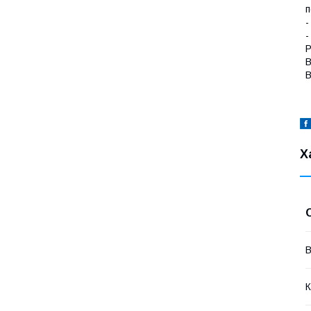
п
-
-
Р
В
В
Х
В
К