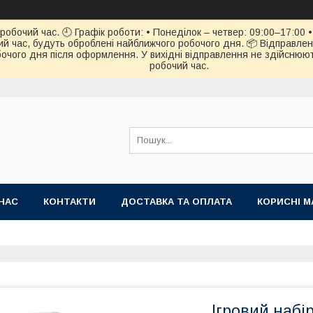
обочий час. 🕘 Графік роботи: • Понеділок – четвер: 09:00–17:00 • 
й час, будуть оброблені найближчого робочого дня. 📦 Відправлен
чого дня після оформлення. У вихідні відправлення не здійснюють
робочий час.
НАС
КОНТАКТИ
ДОСТАВКА ТА ОПЛАТА
КОРИСНІ М
Ігровий набі