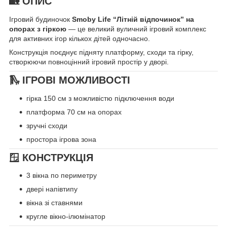
🏡 ОПИС
Ігровий будиночок
Smoby Life “Літній відпочинок” на
опорах з гіркою
— це великий вуличний ігровий комплекс
для активних ігор кількох дітей одночасно.
Конструкція поєднує підняту платформу, сходи та гірку,
створюючи повноцінний ігровий простір у дворі.
🛝 ІГРОВІ МОЖЛИВОСТІ
гірка 150 см з можливістю підключення води
платформа 70 см на опорах
зручні сходи
простора ігрова зона
🪟 КОНСТРУКЦІЯ
3 вікна по периметру
двері напівтипу
вікна зі ставнями
кругле вікно-ілюмінатор