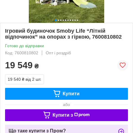
Ігровий будиночок Smoby Life “Літній
відпочинок” на опорах з гіркою, 7600810802
Готово до відправки
Код: 7600810802
Опт і роздріб
19 549
₴
19 540 ₴
від 2 шт.
Купити
або
Купити з
Що таке купити з Пром?