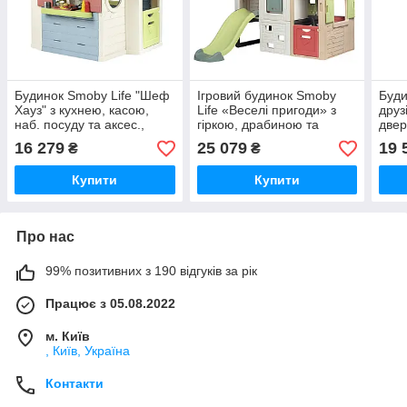
Будинок Smoby Life "Шеф
Ігровий будинок Smoby
Буди
Хауз" з кухнею, касою,
Life «Веселі пригоди» з
друз
наб. посуду та аксес.,
гіркою, драбиною та
двер
(7600810407)
стіною для лазіння
стол
16 279
25 079
19 
₴
₴
(7600811100)
Купити
Купити
Про нас
99% позитивних з 190 відгуків за рік
Працює з 05.08.2022
м. Київ
, Київ, Україна
Контакти