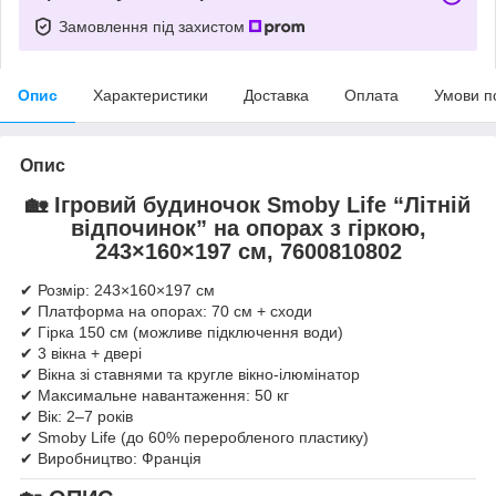
Замовлення під захистом
Опис
Характеристики
Доставка
Оплата
Умови п
Опис
🏡 Ігровий будиночок Smoby Life “Літній
відпочинок” на опорах з гіркою,
243×160×197 см, 7600810802
✔ Розмір: 243×160×197 см
✔ Платформа на опорах: 70 см + сходи
✔ Гірка 150 см (можливе підключення води)
✔ 3 вікна + двері
✔ Вікна зі ставнями та кругле вікно-ілюмінатор
✔ Максимальне навантаження: 50 кг
✔ Вік: 2–7 років
✔ Smoby Life (до 60% переробленого пластику)
✔ Виробництво: Франція