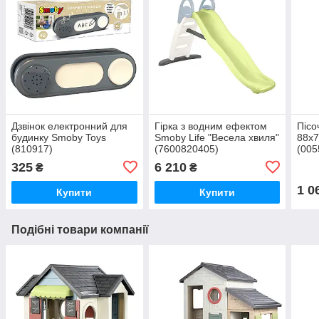
Дзвінок електронний для
Гірка з водним ефектом
Пісо
будинку Smoby Toys
Smoby Life "Весела хвиля"
88х7
(810917)
(7600820405)
(005
325
6 210
₴
₴
1 0
Купити
Купити
Подібні товари компанії