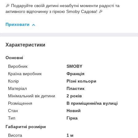
🎉 Подаруйте своїй дитині незабутні моменти радості та
активного відпочинку з гіркою Smoby Садова! 🎉
Приховати
Характеристики
Основні
Виробник
SMOBY
Країна виробник
Франція
Колір
Різні кольори
Матеріал
Пластик
Мінімальний вік дитини
2 років
Розміщення
В приміщенні/на вулиці
Стан
Новий
Тип
Гірка
Габаритні розміри
Висота
1 м