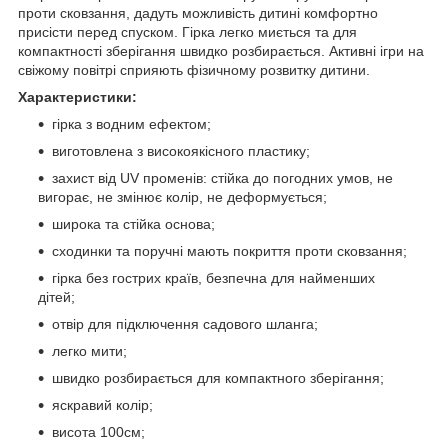
проти сковзання, дадуть можливість дитині комфортно
присісти перед спуском. Гірка легко миється та для
компактності зберігання швидко розбирається. Активні ігри на
свіжому повітрі сприяють фізичному розвитку дитини.
Характеристики:
гірка з водним ефектом;
виготовлена з високоякісного пластику;
захист від UV променів: стійка до погодних умов, не
вигорає, не змінює колір, не деформується;
широка та стійка основа;
сходинки та поручні мають покриття проти сковзання;
гірка без гострих країв, безпечна для найменших
дітей;
отвір для підключення садового шланга;
легко мити;
швидко розбирається для компактного зберігання;
яскравий колір;
висота 100см;