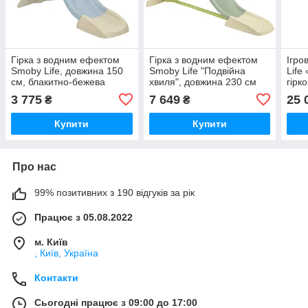
Гірка з водним ефектом
Гірка з водним ефектом
Ігро
Smoby Life, довжина 150
Smoby Life "Подвійна
Life
см, блакитно-бежева
хвиля", довжина 230 см
гірк
(7600820509)
(7600820304)
стін
3 775
7 649
25 
₴
₴
(760
Купити
Купити
Про нас
99% позитивних з 190 відгуків за рік
Працює з 05.08.2022
м. Київ
, Київ, Україна
Контакти
Сьогодні працює з 09:00 до 17:00