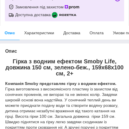
Замовлення під захистом
Доступна доставка
Опис
Характеристики
Доставка
Оплата
Умови п
Опис
Гірка з водним ефектом Smoby Life,
довжина 150 см, зелено-беж., 159x68x100
см, 2+
Компанія Smoby представляє гірку з водним ефектом.
Гірка виготовлена з високоякісного пластику із захистом від
сонячних променів, не вигорає та не змінює колір. Завдяки
широкій основі вона надстійка. У сонячний теплий день ви
можете приєднати подачу води та створити водяну розвагу,
дитина отримає незабутні враження від такого катання на
гірці. Висота гірки 100 см. Загальна довжина гірки 159 см.
Швидко піднятися на гірку легко завдяки сходинкам із
покриттям проти сковзання ніг. А зручні поручні з покриттям