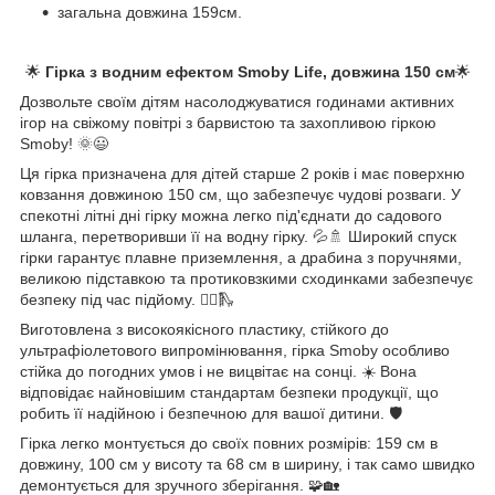
загальна довжина 159см.
🌟
Гірка з водним ефектом Smoby Life, довжина 150 см
🌟
Дозвольте своїм дітям насолоджуватися годинами активних
ігор на свіжому повітрі з барвистою та захопливою гіркою
Smoby! 🌞😃
Ця гірка призначена для дітей старше 2 років і має поверхню
ковзання довжиною 150 см, що забезпечує чудові розваги. У
спекотні літні дні гірку можна легко під'єднати до садового
шланга, перетворивши її на водну гірку. 💦🚿 Широкий спуск
гірки гарантує плавне приземлення, а драбина з поручнями,
великою підставкою та протиковзкими сходинками забезпечує
безпеку під час підйому. 🧗‍♂️🛝
Виготовлена з високоякісного пластику, стійкого до
ультрафіолетового випромінювання, гірка Smoby особливо
стійка до погодних умов і не вицвітає на сонці. ☀️ Вона
відповідає найновішим стандартам безпеки продукції, що
робить її надійною і безпечною для вашої дитини. 🛡️
Гірка легко монтується до своїх повних розмірів: 159 см в
довжину, 100 см у висоту та 68 см в ширину, і так само швидко
демонтується для зручного зберігання. 🧩🏡