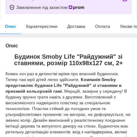
Замовлення під захистом
Опис
Характеристики
Доставка
Оплата
Умови п
Опис
Будинок Smoby Life "Райдужний" зі
ставнями, розмір 110х98х127 см, 2+
Кожен хоч раз в дитинстві мріяв про власний будиночок.
Тепер такі мрії дітей легко здійснити.
Компанія Smoby
представляє будинок Life "Райдужний" зі ставнями в
приємній кольоровій гамі.
Мерщій, зазирни у середину! В
будинку зручно грати навіть з друзями. Виготовлений з
високоякісного надміцного пластику за спеціальною
технологією. Пластик стійкий до погодних умов та
ультрафіолетових променів: не вигорає, не деформується, не
змінює колір. Дизайн виконаний у реалістичному поєднанні
імітації дерева та випуклого декору на стінах. Будиночок має
ретельну деталізацію елементів: вхід з напівдверима, великі