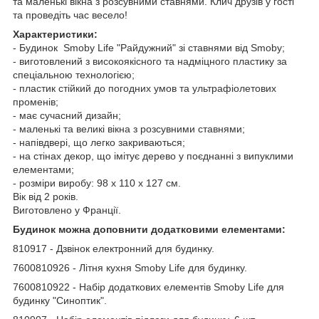
та маленькі вікна з розсувними ставнями. Клич друзів у гості
та проведіть час весело!
Характеристики:
- Будинок Smoby Life "Райдужний" зі ставнями від Smoby;
- виготовлений з високоякісного та надміцного пластику за
спеціальною технологією;
- пластик стійкий до погодних умов та ультрафіолетових
променів;
- має сучасний дизайн;
- маленькі та великі вікна з розсувними ставнями;
- напівдвері, що легко закриваються;
- на стінах декор, що імітує дерево у поєднанні з випуклими
елементами;
- розміри виробу: 98 х 110 х 127 см.
Вік від 2 років.
Виготовлено у Франції.
Будинок можна доповнити додатковими елементами:
810917 - Дзвінок електронний для будинку.
7600810926 - Літня кухня Smoby Life для будинку.
7600810922 - Набір додаткових елементів Smoby Life для
будинку "Синоптик".