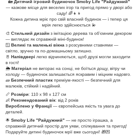
🏡
Дитячий ігровий будиночок Smoby Life "Райдужний"
— казкове місце для веселих ігор та пригод прямо у дворі або
саду! 🌈👧👦
Кожна дитина мріє про свій власний будинок — і тепер ця
мрія легко здійснюється 💫
🎨
Стильний дизайн
з імітацією дерева та об’ємним декором
— виглядає як справжній міні-будинок!
🪟
Великі та маленькі вікна
з розсувними ставнями —
світло, зручно та по-домашньому затишно.
🚪
Напівдвері
легко відчиняються, щоб друзі могли заходити
в гості!
🌦️
Матеріал
не вигорає на сонці, не боїться дощу, вітру чи
холоду — будиночок залишається яскравим і міцним надовго.
🧱
Безпечний пластик
преміум-якості — безпечний для
малюків, стійкий і надійний.
📏
Розміри
: 110 x 98 x 127 см
👶
Рекомендований вік
: від 2 років
Вироблено у Франції
— європейська якість та увага до
деталей.
🌟
Smoby Life "Райдужний"
— не просто іграшка, а
справжній дитячий простір для уяви, спілкування та пригод!
Подаруйте дитині будиночок мрії вже сьогодні! 🎁💌