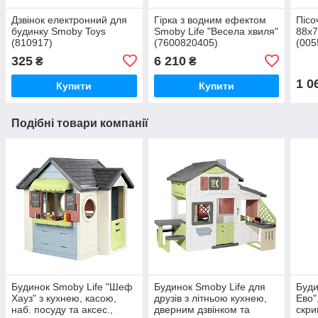
Дзвінок електронний для
Гірка з водним ефектом
Пісо
будинку Smoby Toys
Smoby Life "Весела хвиля"
88х7
(810917)
(7600820405)
(005
325
6 210
₴
₴
1 0
Купити
Купити
Подібні товари компанії
Будинок Smoby Life "Шеф
Будинок Smoby Life для
Буди
Хауз" з кухнею, касою,
друзiв з лiтньою кухнею,
Ево"
наб. посуду та аксес.,
дверним дзвiнком та
скри