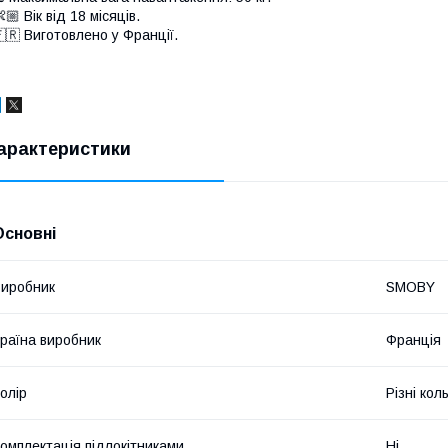
🏼 Вік від 18 місяців.
🇷 Виготовлено у Франції.
арактеристики
Основні
иробник
SMOBY
раїна виробник
Франція
олір
Різні кол
омплектація підлокітниками
Ні