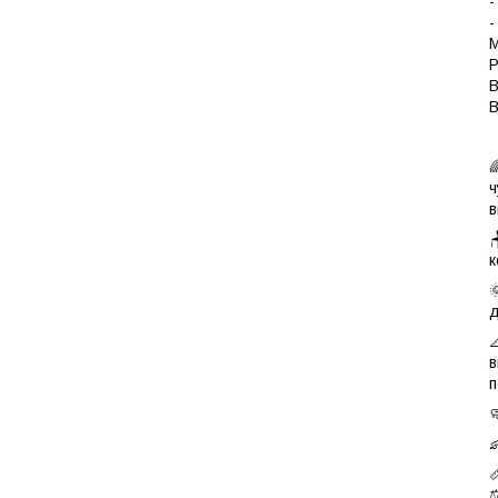
-
-
М
Р
В
В

ч
в

к

д

в
п



⚖