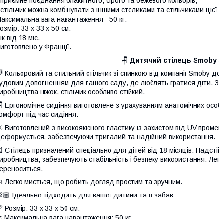
 приємне поєднання блакитного, сірого та бежевого кольорів;
 стільчик можна комбінувати з іншими столиками та стільчиками цієї 
аксимальна вага навантаження - 50 кг.
озмір: 33 х 33 х 50 см.
ік від 18 міс.
иготовлено у Франції.
🪑
Дитячий стілець Smoby 
 Кольоровий та стильний стільчик зі спинкою від компанії Smoby 
удовим доповненням для вашого саду, де люблять гратися діти. За
иробництва ніжок, стільчик особливо стійкий.
 Ергономічне сидіння виготовлене з урахуванням анатомічних ос
омфорт під час сидіння.
 Виготовлений з високоякісного пластику із захистом від UV промен
еформується, забезпечуючи тривалий та надійний використання.
 Стілець призначений спеціально для дітей від 18 місяців. Надстій
иробництва, забезпечують стабільність і безпеку використання. Лег
ереноситься.
 Легко миється, що робить догляд простим та зручним.
🏼 Ідеально підходить для вашої дитини та її забав.
 Розмір: 33 х 33 х 50 см.
️ Максимальна вага навантаження: 50 кг.