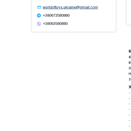
worldoftoys.ukraine@gmail.com
+380673580880
+38063580880
К
в
о
н
з
-
-
-
-
-
-
-