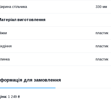
ирина стільчика
330 мм
Матеріал виготовлення
іжки
пластик
идіння
пластик
пинка
пластик
нформація для замовлення
іна:
1 249 ₴