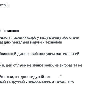
серії.
зі спинкою
додасть яскравих фарб у вашу кімнату або стане
вдяки унікальній видувній технології
обливостей дитини, забезпечуючи максимальний
ів, цей стільчик не змінює колір, не вигорає та не
кі ніжки, завдяки видувній технології
кий та зручний у використанні, а також легко