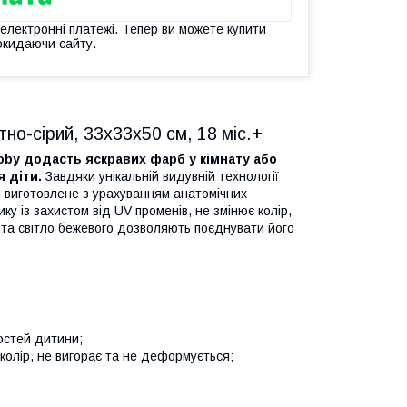
 електронні платежі. Тепер ви можете купити
окидаючи сайту.
тно-сірий, 33х33х50 см, 18 міс.+
oby додасть яскравих фарб у кімнату або
я діти.
Завдяки унікальній видувній технології
ня виготовлене з урахуванням анатомічних
ку із захистом від UV променів, не змінює колір,
о та світло бежевого дозволяють поєднувати його
остей дитини;
 колір, не вигорає та не деформується;