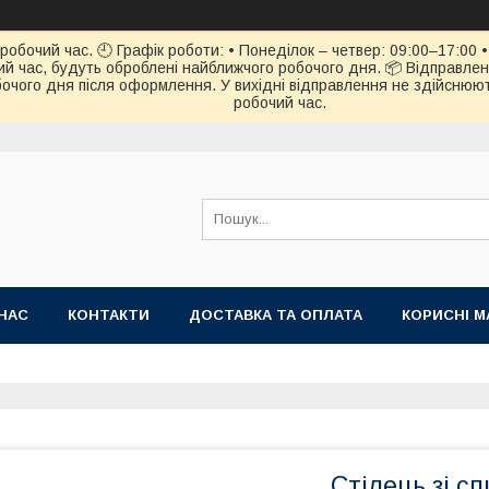
обочий час. 🕘 Графік роботи: • Понеділок – четвер: 09:00–17:00 • 
й час, будуть оброблені найближчого робочого дня. 📦 Відправлен
чого дня після оформлення. У вихідні відправлення не здійснюють
робочий час.
НАС
КОНТАКТИ
ДОСТАВКА ТА ОПЛАТА
КОРИСНІ М
Стілець зі с