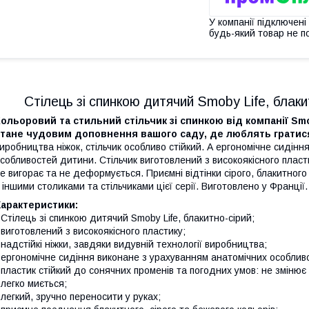
У компанії підключені
будь-який товар не п
Стілець зі спинкою дитячий Smoby Life, блаки
ольоровий та стильний стільчик зі спинкою від компанії Sm
стане чудовим доповнення вашого саду, де люблять гратис
иробництва ніжок, стільчик особливо стійкий. А ергономічне сидін
собливостей дитини. Стільчик виготовлений з високоякісного пласти
е вигорає та не деформується. Приємні відтінки сірого, блакитног
 іншими столиками та стільчиками цієї серії. Виготовлено у Франції.
Характеристики:
 Стілець зі спинкою дитячий Smoby Life, блакитно-сірий;
 виготовлений з високоякісного пластику;
 надстійкі ніжки, завдяки видувній технології виробництва;
 ергономічне сидіння виконане з урахуванням анатомічних особлив
 пластик стійкий до сонячних променів та погодних умов: не змінює
 легко миється;
 легкий, зручно переносити у руках;