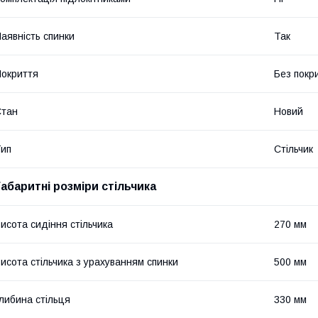
аявність спинки
Так
окриття
Без покр
Стан
Новий
ип
Стільчик
Габаритні розміри стільчика
исота сидіння стільчика
270 мм
исота стільчика з урахуванням спинки
500 мм
либина стільця
330 мм