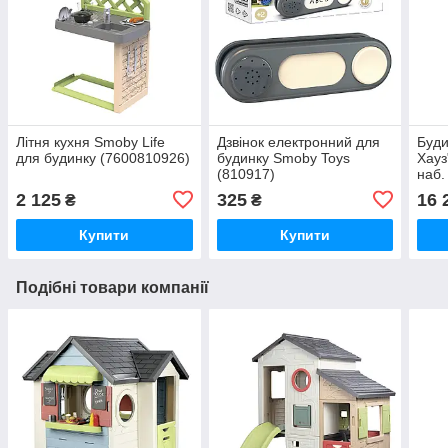
Літня кухня Smoby Life
Дзвінок електронний для
Буди
для будинку (7600810926)
будинку Smoby Toys
Хауз
(810917)
наб.
(760
2 125
325
16 
₴
₴
Купити
Купити
Подібні товари компанії