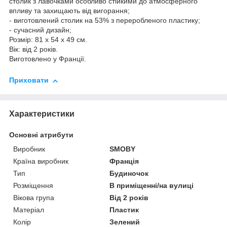
столик з лавочками особливо стійкими до атмосферного
впливу та захищають від вигорання;
- виготовлений столик на 53% з переробленого пластику;
- сучасний дизайн;
Розмір: 81 x 54 x 49 см.
Вік: від 2 років.
Виготовлено у Франції.
Приховати
Характеристики
Основні атрибути
Виробник
SMOBY
Країна виробник
Франція
Тип
Будиночок
Розміщення
В приміщенні/на вулиці
Вікова група
Від 2 років
Матеріал
Пластик
Колір
Зелений