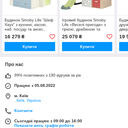
Будинок Smoby Life "Шеф
Ігровий будинок Smoby
Буди
Хауз" з кухнею, касою,
Life «Веселі пригоди» з
друз
наб. посуду та аксес.,
гіркою, драбиною та
двер
(7600810407)
стіною для лазіння
стол
16 279
25 079
19 
₴
₴
(7600811100)
Купити
Купити
Про нас
99% позитивних з 190 відгуків за рік
Працює з 05.08.2022
м. Київ
, Київ, Україна
Контакти
Сьогодні працює з 09:00 до 16:00
Показати весь графік роботи