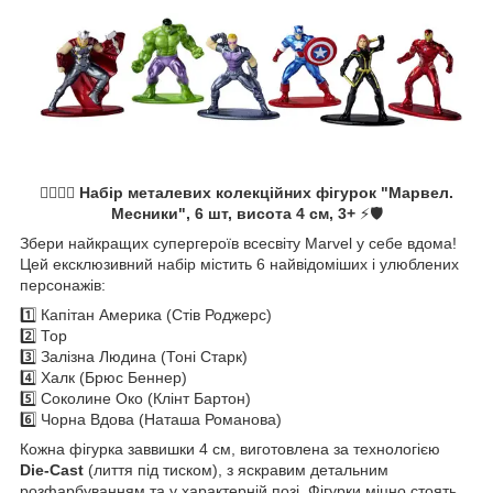
🦸‍♂️🦸‍♀️
Набір металевих колекційних фігурок "Марвел.
Месники", 6 шт, висота 4 см, 3+
⚡🛡️
Збери найкращих супергероїв всесвіту Marvel у себе вдома!
Цей ексклюзивний набір містить 6 найвідоміших і улюблених
персонажів:
1️⃣ Капітан Америка (Стів Роджерс)
2️⃣ Тор
3️⃣ Залізна Людина (Тоні Старк)
4️⃣ Халк (Брюс Беннер)
5️⃣ Соколине Око (Клінт Бартон)
6️⃣ Чорна Вдова (Наташа Романова)
Кожна фігурка заввишки 4 см, виготовлена за технологією
Die-Cast
(лиття під тиском), з яскравим детальним
розфарбуванням та у характерній позі. Фігурки міцно стоять