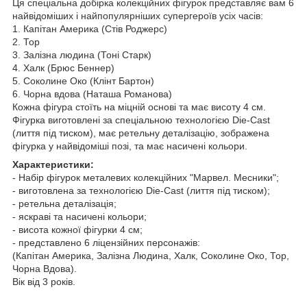
Ця спеціальна добірка колекційних фігурок представляє вам 6
найвідоміших і найпопулярніших супергероїв усіх часів:
1. Капітан Америка (Стів Роджерс)
2. Тор
3. Залізна людина (Тоні Старк)
4. Халк (Брюс Беннер)
5. Соколине Око (Клінт Бартон)
6. Чорна вдова (Наташа Романова)
Кожна фігура стоїть на міцній основі та має висоту 4 см.
Фігурка виготовлені за спеціальною технологією Die-Cast
(лиття під тиском), має ретельну деталізацію, зображена
фігурка у найвідоміші позі, та має насичені кольори.
Характеристики:
- Набiр фiгyрок металевих колекцiйних "Марвел. Месники";
- виготовлена за технологією Die-Cast (лиття під тиском);
- ретельна деталізація;
- яскраві та насичені кольори;
- висота кожної фігурки 4 см;
- представлено 6 ліцензійних персонажів:
(Капітан Америка, Залізна Людина, Халк, Соколине Око, Тор,
Чорна Вдова).
Вік від 3 років.