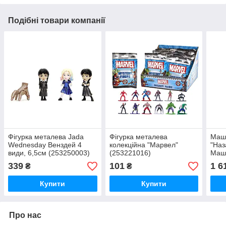
Подібні товари компанії
Фігурка металева Jada
Фiгурка металева
Маш
Wednesday Венздей 4
колекцiйна "Марвел"
"Наз
види, 6,5см (253250003)
(253221016)
Маши
ефек
339
101
1 6
₴
₴
(253
Купити
Купити
Про нас