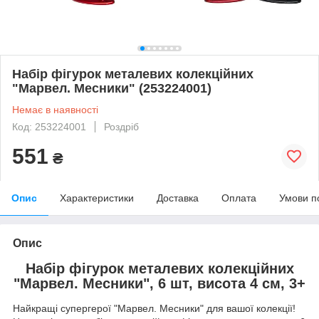
Набiр фiгyрок металевих колекцiйних
"Марвел. Месники" (253224001)
Немає в наявності
Код: 253224001
Роздріб
551
₴
Опис
Характеристики
Доставка
Оплата
Умови п
Опис
Набiр фiгyрок металевих колекцiйних
"Марвел. Месники", 6 шт, висота 4 см, 3+
Найкращі супергерої "Марвел. Месники" для вашої колекції!