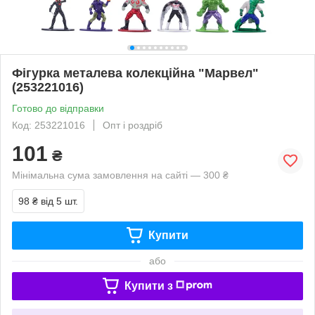
Фiгурка металева колекцiйна "Марвел"
(253221016)
Готово до відправки
Код: 253221016
Опт і роздріб
101
₴
Мінімальна сума замовлення на сайті — 300 ₴
98 ₴
від 5 шт.
Купити
або
Купити з