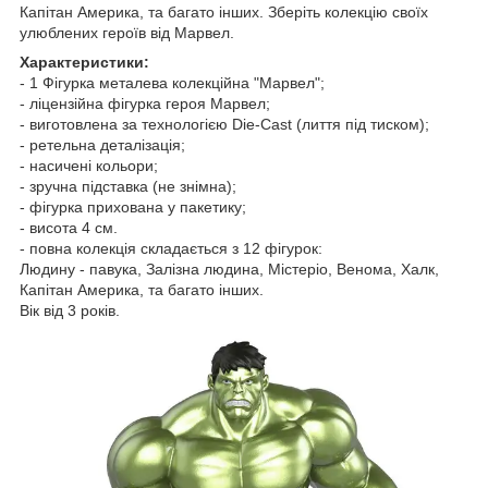
Капітан Америка, та багато інших. Зберіть колекцію своїх
улюблених героїв від Марвел.
Характеристики:
- 1 Фігурка металева колекційна "Марвел";
- ліцензійна фігурка героя Марвел;
- виготовлена за технологією Die-Cast (лиття під тиском);
- ретельна деталізація;
- насичені кольори;
- зручна підставка (не знімна);
- фігурка прихована у пакетику;
- висота 4 см.
- повна колекція складається з 12 фігурок:
Людину - павука, Залізна людина, Містеріо, Венома, Халк,
Капітан Америка, та багато інших.
Вік від 3 років.