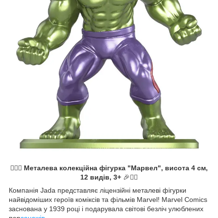
🦸‍♂️✨
Металева колекційна фігурка "Марвел", висота 4 см,
12 видів, 3+
🎉🦸‍♀️
Компанія Jada представляє ліцензійні металеві фігурки
найвідоміших героїв коміксів та фільмів Marvel! Marvel Comics
заснована у 1939 році і подарувала світові безліч улюблених