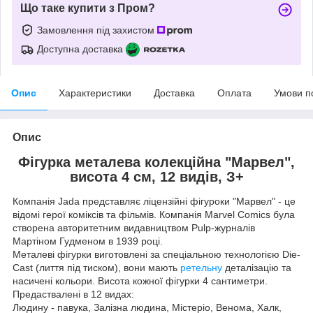
Що таке купити з Пром?
Замовлення під захистом
Доступна доставка
Опис
Характеристики
Доставка
Оплата
Умови п
Опис
Фiгурка металева колекцiйна "Марвел",
висота 4 см, 12 видiв, З+
Компанія Jada представляє ліцензійні фігуроки "Марвел" - це
відомі герої коміксів та фільмів. Компанія Marvel Comics була
створена авторитетним видавництвом Pulp-журналів
Мартіном Гудменом в 1939 році.
Металеві фігурки виготовлені за спеціальною технологією Die-
Cast (лиття під тиском), вони мають
ретельну
деталізацію та
насичені кольори. Висота кожної фігурки 4 сантиметри.
Предаствалені в 12 видах:
Людину - павука, Залізна людина, Містеріо, Венома, Халк,