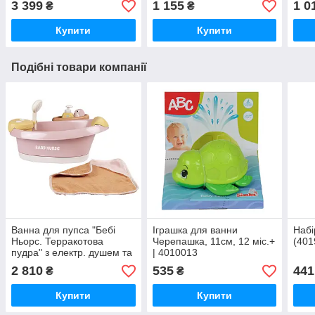
3 399
1 155
1 0
₴
₴
Купити
Купити
Подібні товари компанії
Ванна для пупса "Бебі
Іграшка для ванни
Набi
Ньорс. Терракотова
Черепашка, 11см, 12 міс.+
(401
пудра" з електр. душем та
| 4010013
підсвічуванням
2 810
535
441
₴
₴
(7600220386)
Купити
Купити