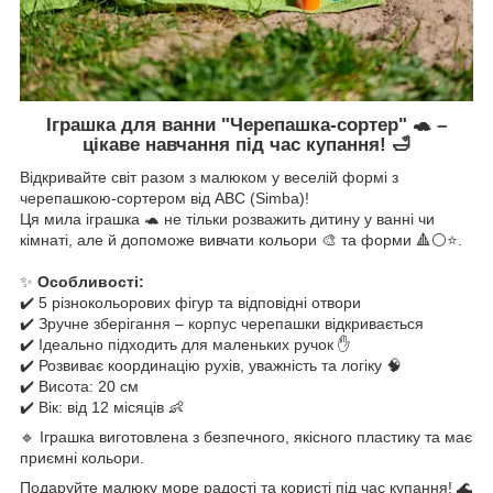
Іграшка для ванни "Черепашка-сортер" 🐢 –
цікаве навчання під час купання! 🛁
Відкривайте світ разом з малюком у веселій формі з
черепашкою-сортером від ABC (Simba)!
Ця мила іграшка 🐢 не тільки розважить дитину у ванні чи
кімнаті, але й допоможе вивчати кольори 🎨 та форми 🔺⚪⭐.
⠀
✨
Особливості:
✔️ 5 різнокольорових фігур та відповідні отвори
✔️ Зручне зберігання – корпус черепашки відкривається
✔️ Ідеально підходить для маленьких ручок ✋
✔️ Розвиває координацію рухів, уважність та логіку 🧠
✔️ Висота: 20 см
✔️ Вік: від 12 місяців 👶
🔹 Іграшка виготовлена з безпечного, якісного пластику та має
приємні кольори.
Подаруйте малюку море радості та користі під час купання! 🌊