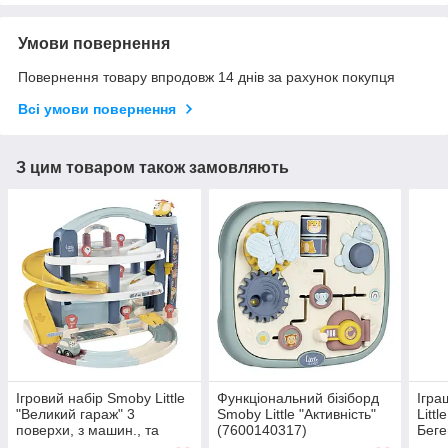
Умови повернення
Повернення товару впродовж 14 днів за рахунок покупця
Всі умови повернення
З цим товаром також замовляють
Ігровий набiр Smoby Little
Функціональний бізіборд
Ігра
"Великий гараж" 3
Smoby Little "Активність"
Litt
поверхи, з машин., та
(7600140317)
Беге
гелікоп. (7600140203)