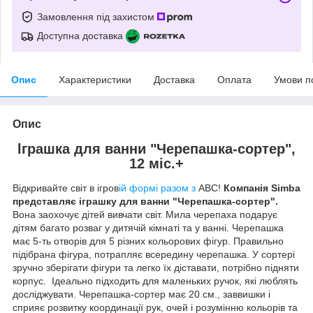
Замовлення під захистом
Доступна доставка
Опис
Характеристики
Доставка
Оплата
Умови п
Опис
lграшка для ванни "Черепашка-сортер",
12 мic.+
Відкривайте світ в ігров
ій формі разом з
ABC!
Компанія Simba
представляє іграшку для ванни "Черепашка-сортер".
Вона заохочує дітей вивчати світ. Мила черепаха подарує
дітям багато розваг у дитячій кімнаті та у ванні. Черепашка
має 5-ть отворів для 5 різних кольорових фігур. Правильно
підібрана фігура, потрапляє всередину черепашка. У сортері
зручно зберігати фігури та легко їх діставати, потрібно підняти
корпус. Ідеально підходить для маленьких ручок, які люблять
досліджувати. Черепашка-сортер має 20 см., заввишки і
сприяє розвитку координації рук, очей і розумінню кольорів та