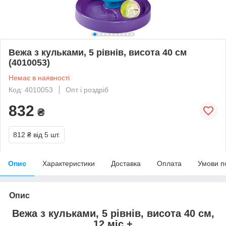
Вежа з кульками, 5 piвнiв, висота 40 см
(4010053)
Немає в наявності
Код: 4010053
Опт і роздріб
832
₴
812 ₴
від 5 шт.
Опис
Характеристики
Доставка
Оплата
Умови п
Опис
Вежа з кульками, 5 piвнiв, висота 40 см,
12 мic.+