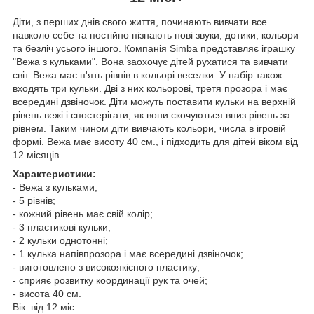
Діти, з перших днів свого життя, починають вивчати все
навколо себе та постійно пізнають нові звуки, дотики, кольори
та безліч усього іншого. Компанія Simba представляє іграшку
"Вежа з кульками". Вона заохочує дітей рухатися та вивчати
світ. Вежа має п'ять рівнів в кольорі веселки. У набір також
входять три кульки. Дві з них кольорові, третя прозора і має
всередині дзвіночок. Діти можуть поставити кульки на верхній
рівень вежі і спостерігати, як вони скочуються вниз рівень за
рівнем. Таким чином діти вивчають кольори, числа в ігровій
формі. Вежа має висоту 40 см., і підходить для дітей віком від
12 місяців.
Характеристики:
- Вежа з кульками;
- 5 рівнів;
- кожний рівень має свій колір;
- 3 пластикові кульки;
- 2 кульки однотонні;
- 1 кулька напівпрозора і має всередині дзвіночок;
- виготовлено з високоякісного пластику;
- сприяє розвитку координації рук та очей;
- висота 40 см.
Вік: від 12 міс.