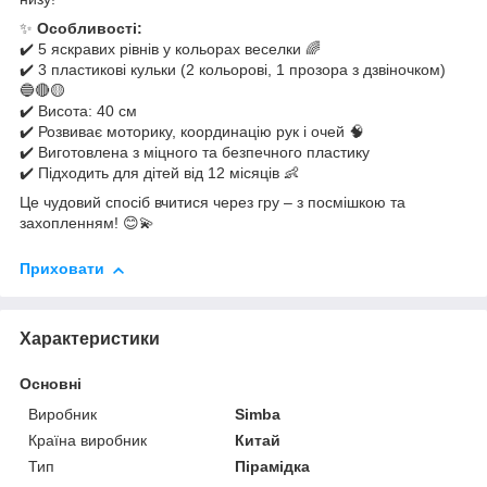
✨
Особливості:
✔️ 5 яскравих рівнів у кольорах веселки 🌈
✔️ 3 пластикові кульки (2 кольорові, 1 прозора з дзвіночком)
🔵🔴🟡
✔️ Висота: 40 см
✔️ Розвиває моторику, координацію рук і очей 🧠
✔️ Виготовлена з міцного та безпечного пластику
✔️ Підходить для дітей від 12 місяців 👶
Це чудовий спосіб вчитися через гру – з посмішкою та
захопленням! 😊💫
Приховати
Характеристики
Основні
Виробник
Sіmba
Країна виробник
Китай
Тип
Пірамідка