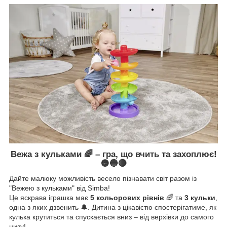
Вежа з кульками 🌈 – гра, що вчить та захоплює!
🟡🔵🔴
Дайте малюку можливість весело пізнавати світ разом із
"Вежею з кульками" від Simba!
Це яскрава іграшка має
5 кольорових рівнів
🌈 та
3 кульки
,
одна з яких дзвенить 🔔. Дитина з цікавістю спостерігатиме, як
кулька крутиться та спускається вниз – від верхівки до самого
низу!