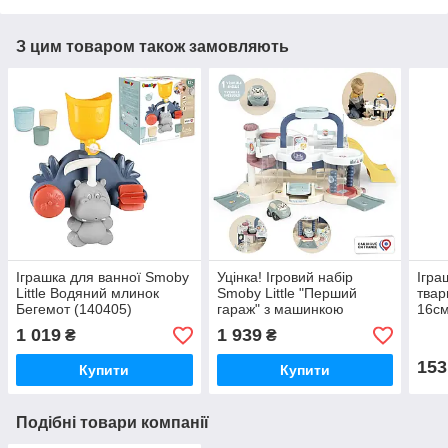
З цим товаром також замовляють
Іграшка для ванної Smoby
Уцінка! Ігровий набiр
Ігра
Little Водяний млинок
Smoby Little "Перший
твар
Бегемот (140405)
гараж" з машинкою
16см
(7600140202)
1 019
1 939
₴
₴
153
Купити
Купити
Подібні товари компанії