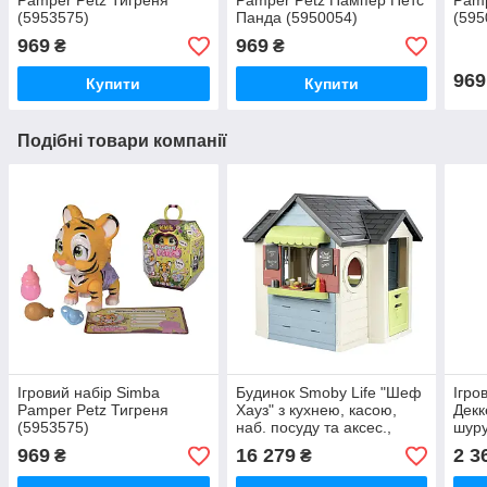
Pamper Petz Тигреня
Pamper Petz Пампер Петс
Pamp
(5953575)
Панда (5950054)
(595
969
969
₴
₴
969
Купити
Купити
Подібні товари компанії
Ігровий набір Simba
Будинок Smoby Life "Шеф
Ігро
Pamper Petz Тигреня
Хауз" з кухнею, касою,
Декк
(5953575)
наб. посуду та аксес.,
шуру
(7600810407)
(760
969
16 279
2 3
₴
₴