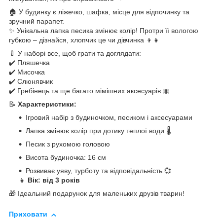
🏠 У будинку є ліжечко, шафка, місце для відпочинку та
зручний парапет.
✨ Унікальна лапка песика змінює колір! Протри її вологою
губкою – дізнайся, хлопчик це чи дівчинка 👦👧
🍼 У наборі все, щоб грати та доглядати:
✔️ Пляшечка
✔️ Мисочка
✔️ Слюнявчик
✔️ Гребінець та ще багато мімішних аксесуарів 🎀
📝
Характеристики:
Ігровий набір з будиночком, песиком і аксесуарами
Лапка змінює колір при дотику теплої води 🌡️
Песик з рухомою головою
Висота будиночка: 16 см
Розвиває уяву, турботу та відповідальність 💞
👧
Вік: від 3 років
🎁 Ідеальний подарунок для маленьких друзів тварин!
Приховати