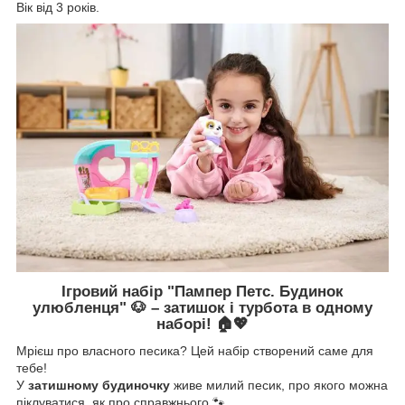
Вік від 3 років.
Ігровий набір "Пампер Петс. Будинок
улюбленця" 🐶 – затишок і турбота в одному
наборі! 🏠💖
Мрієш про власного песика? Цей набір створений саме для
тебе!
У
затишному будиночку
живе милий песик, про якого можна
піклуватися, як про справжнього 🐾