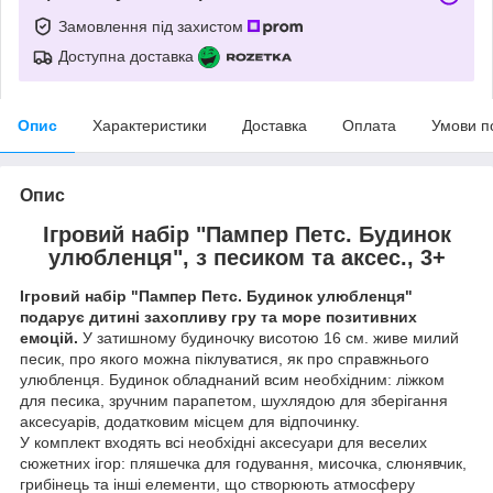
Замовлення під захистом
Доступна доставка
Опис
Характеристики
Доставка
Оплата
Умови п
Опис
Ігровий набір "Пампер Петс. Будинок
улюбленця", з песиком та аксес., 3+
Ігровий набір "Пампер Петс. Будинок улюбленця"
подарує дитині захопливу гру та море позитивних
емоцій.
У затишному будиночку висотою 16 см. живе милий
песик, про якого можна піклуватися, як про справжнього
улюбленця. Будинок обладнаний всим необхідним: ліжком
для песика, зручним парапетом, шухлядою для зберігання
аксесуарів, додатковим місцем для відпочинку.
У комплект входять всі необхідні аксесуари для веселих
сюжетних ігор: пляшечка для годування, мисочка, слюнявчик,
грибінець та інші елементи, що створюють атмосферу