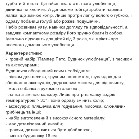
турботи й тепла. Дізнайся, яка стать твого улюбленця,
дівчинка чи хлопчик. А допоможе тобі це зробити чарівна
лапка, що змінює колір. Лише протри лапку вологою губкою, і
одразу побачиш голубі або рожеві подушечки.
Набір розвиває уяву, навички догляду та відповідальності, а
завдяки компактному розміру його зручно брати із собою.
Ідеально підходить для дітей від 3 років, які мріють про
власного домашнього улюбленця.
Характеристики:
- Ігровий набір "Пампер Петс. Будинок улюбленця", з песиком
та аксесуарами;
Будиночок обладнаний всим необхідним:
- ліжком для песика, зручним парапетом, шухлядою для
зберігання аксесуарів, додатковим місцем для відпочинку;
- мила собачка з рухомою головою ;
- лапка зі зміною кольору. Лише протріть лапку водою
температурою > 31° і вона одразу змінить колір;
- аксесуари: пляшечка для годування, мисочка, слюнявчик,
грибінець та інші;
- набір виготовлений з високоякісного матеріалу;
- має деталізований дизайн;
- граючи, дитина вчиться бути дбайливою;
- висота будиночку 16 см.