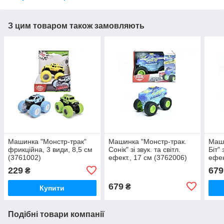
З цим товаром також замовляють
Машинка "Монстр-трак"
Машинка "Монстр-трак.
Маши
фрикційна, 3 види, 8,5 см
Сонік" зі звук. та світл.
Біт" 
(3761002)
ефект., 17 см (3762006)
ефек
229
679
₴
679
₴
Купити
Подібні товари компанії