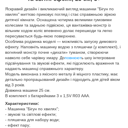
Яскравий дизайн і викликаючий вигляд машинки "Бігун по
хвилях" миттєво приковує погляд і стає справжньою зіркою
дитячої кімнати. Оснащена чотирма великими гумовими
колесами та задньою підвіскою, ця вантажівка-монстр із
вільним ходом коліс впевнено долає перешкоди та легко
пересувається будь-якою поверхнею.
Особлива родзинка моделі — можливість запуску димового
ефекту. Наповніть машинку водою з пляшечки (у комплекті), і
вогняний монстр почне «дихати» туманом, створюючи
навколо себе чарівну хмару. До
повнюют
ь шоу інтегроване
підсвічування та звукові ефекти, які підсилюють враження та
надають машинці справжнього характеру.
Модель виконана з якісного металу й міцного пластику, має
детально пропрацьований дизайн і підходить для дітей віком
від 3 років.
Довжина машини 25 см.
В комплекті з батарейками 3 x 1,5V R03 ААА.
Характеристики:
- Машинка "Бігун по хвилях";
- звукові та світлові ефекти;
- пляшечка для набору води;
- ефект пару;