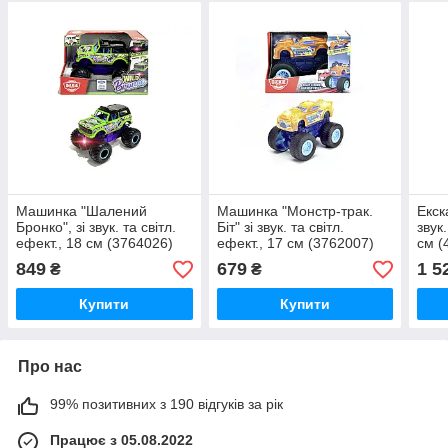
Машинка "Шалений
Машинка "Монстр-трак.
Екск
Бронко", зі звук. та світл.
Біт" зі звук. та світл.
звук.
ефект., 18 см (3764026)
ефект., 17 см (3762007)
см (
849
679
1 5
₴
₴
Купити
Купити
Про нас
99% позитивних з 190 відгуків за рік
Працює з 05.08.2022