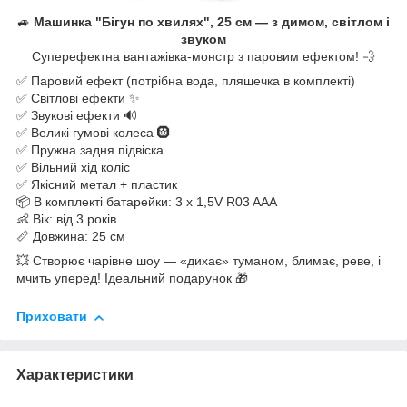
🚙
Машинка "Бігун по хвилях", 25 см — з димом, світлом і
звуком
Суперефектна вантажівка-монстр з паровим ефектом! 💨
✅ Паровий ефект (потрібна вода, пляшечка в комплекті)
✅ Світлові ефекти ✨
✅ Звукові ефекти 🔊
✅ Великі гумові колеса 🛞
✅ Пружна задня підвіска
✅ Вільний хід коліс
✅ Якісний метал + пластик
📦 В комплекті батарейки: 3 x 1,5V R03 AAA
👶 Вік: від 3 років
📏 Довжина: 25 см
💥 Створює чарівне шоу — «дихає» туманом, блимає, реве, і
мчить уперед! Ідеальний подарунок 🎁
Приховати
Характеристики