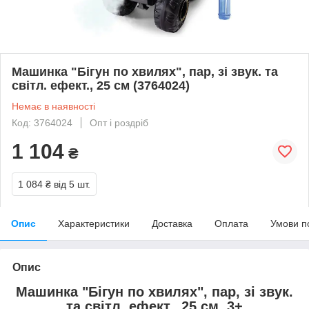
Машинка "Бігун по хвилях", пар, зі звук. та
світл. ефект., 25 см (3764024)
Немає в наявності
Код: 3764024
Опт і роздріб
1 104
₴
1 084 ₴
від 5 шт.
Опис
Характеристики
Доставка
Оплата
Умови п
Опис
Машинка "Бігун по хвилях", пар, зі звук.
та світл. ефект., 25 см, 3+