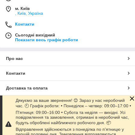
м. Київ
, Київ, Україна
Контакти
Сьогодні вихідний
Показати весь графік роботи
Про нас
Контакти
Доставка та оплата
Дякуємо за ваше звернення! 😊 Зараз у нас неробочий
Графік роботи
час. 🕘 Графік роботи: • Понеділок – четвер: 09:00–17:00 •
П'ятниця: 09:00–16:00 • Субота та неділя — вихідні. Усі
повідомлення та замовлення, отримані в неробочий час,
Повна версія сайту
будуть оброблені найближчого робочого дня. 📦
Відправлення здійснюються з понеділка по п'ятницю у
Сайт створено на маркетплейсі
Prom.ua
першій половині дня. Замовлення відправляються