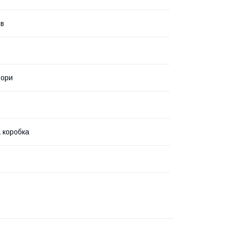
ів
ьори
 коробка