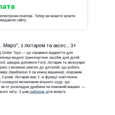
 електронні платежі. Тепер ви можете купити
окидаючи сайту.
 Мікро", з ліхтарем та аксес., 3+
ід Dickie Toys — це справжнє відкриття для
леніші моделі транспортних засобів для дітей:
rd, швидка допомога Ford, ліхтарик та аксесуари
ворені з великою увагою до деталей, що робить
міру (приблизно 9 см кожна машинка), яскравим
3 років. Ліхтарик має 3 -и функції освітлення,
і оснащені механізмом вільного ходу, що
 — як-от розкладна драбина на пожежній машині —
ього світу. З цим
набором ді
ти можуть