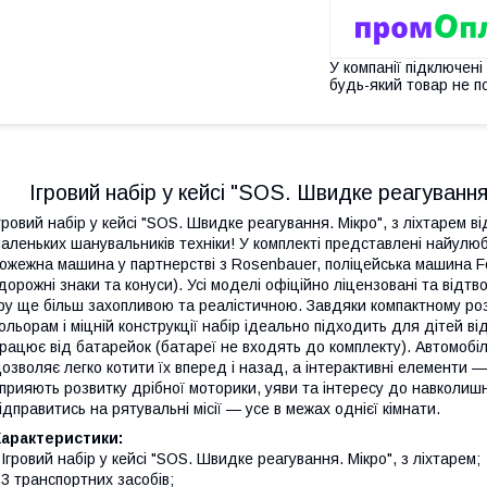
У компанії підключені
будь-який товар не п
Ігровий набір у кейсі "SOS. Швидке реагування.
гровий набір у кейсі "SOS. Швидке реагування. Мікро", з ліхтарем в
аленьких шанувальників техніки! У комплекті представлені найулюб
ожежна машина у партнерстві з Rosenbauer, поліцейська машина Fo
дорожні знаки та конуси). Усі моделі офіційно ліцензовані та відт
ру ще більш захопливою та реалістичною. Завдяки компактному роз
ольорам і міцній конструкції набір ідеально підходить для дітей від 
рацює від батарейок (батареї не входять до комплекту). Автомобіл
озволяє легко котити їх вперед і назад, а інтерактивні елементи
прияють розвитку дрібної моторики, уяви та інтересу до навколишн
ідправитись на рятувальні місії — усе в межах однієї кімнати.
Характеристики:
 Ігровий набір у кейсі "SOS. Швидке реагування. Мікро", з ліхтарем;
 3 транспортних засобів;