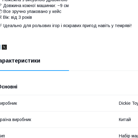
 Довжина кожної машинки: ~9 см
 Все зручно упаковано у кейс
 Вік: від 3 років
 Ідеально для рольових ігор і яскравих пригод навіть у темряві!
арактеристики
Основні
иробник
Dickie To
раїна виробник
Китай
ип
Набір ма