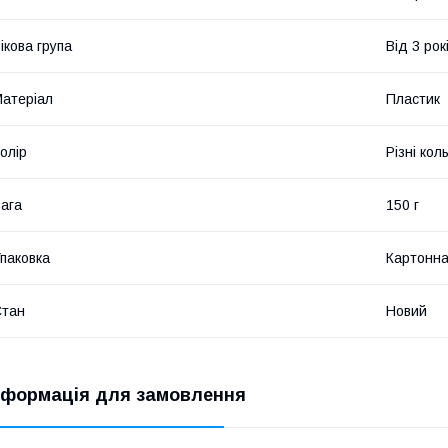
ікова група
Від 3 рок
атеріал
Пластик
олір
Різні кол
ага
150 г
паковка
Картонна
Стан
Новий
нформація для замовлення