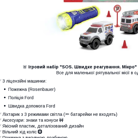
🚨
Ігровий набір "SOS. Швидке реагування. Мікро" 
Все для маленької рятувальної місії в одн
 3 ліцензійні машинки:
Пожежна (Rosenbauer)
Поліція Ford
Швидка допомога Ford
 Ліхтарик з 3 режимами світла (🔦 батарейки не входять)
 Аксесуари: знаки та конуси 🚧
 Якісний пластик, деталізований дизайн
 Вільний хід коліс 🛞
 Пожежна з висувною драбиною