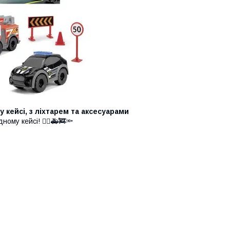
у кейсі, з ліхтарем та аксесуарами
ому кейсі! 👮‍♂️🚑🚒🔦