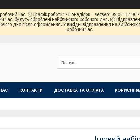
обочий час. 🕘 Графік роботи: • Понеділок – четвер: 09:00–17:00 • 
й час, будуть оброблені найближчого робочого дня. 📦 Відправлен
чого дня після оформлення. У вихідні відправлення не здійснюють
робочий час.
НАС
КОНТАКТИ
ДОСТАВКА ТА ОПЛАТА
КОРИСНІ М
Ігровий набі