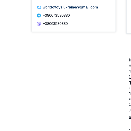
worldoftoys.ukraine@gmail.com
+380673580880
+38063580880
І
м
п
(
г
к
п
д
с
в
-
-