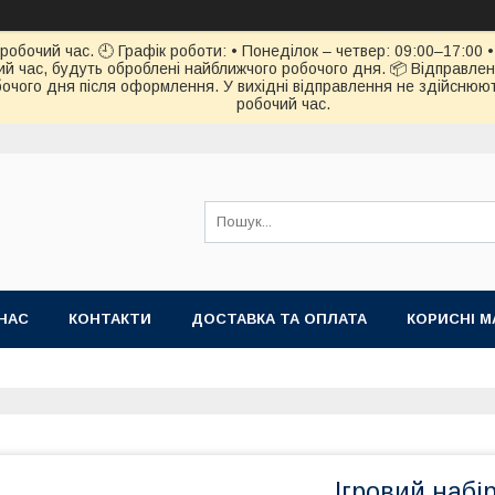
обочий час. 🕘 Графік роботи: • Понеділок – четвер: 09:00–17:00 • 
й час, будуть оброблені найближчого робочого дня. 📦 Відправлен
чого дня після оформлення. У вихідні відправлення не здійснюють
робочий час.
НАС
КОНТАКТИ
ДОСТАВКА ТА ОПЛАТА
КОРИСНІ М
Ігровий набі