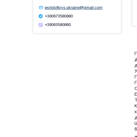
worldoftoys.ukraine@gmail.com
+380673580880
+38063580880
П
д
д
У
П
П
С
Е
Т
К
х
д
Ц
б