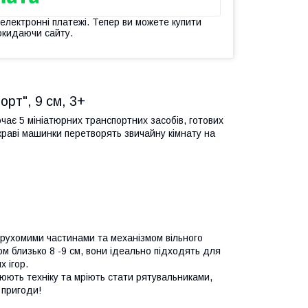
 електронні платежі. Тепер ви можете купити
окидаючи сайту.
орт", 9 см, 3+
ючає 5 мініатюрних транспортних засобів, готових
скраві машинки перетворять звичайну кімнату на
рухомими частинами та механізмом вільного
м близько 8 -9 см, вони ідеально підходять для
 ігор.
жнюють техніку та мріють стати рятувальниками,
 пригоди!