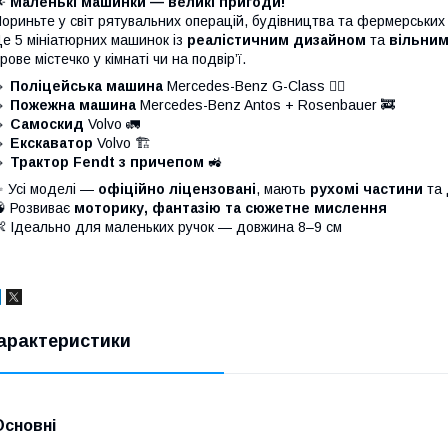
🌟
Маленькі машинки — великі пригоди!
ориньте у світ рятувальних операцій, будівництва та фермерських
е 5 мініатюрних машинок із
реалістичним дизайном
та
вільним
грове містечко у кімнаті чи на подвір’ї.
🔹
Поліцейська машина
Mercedes-Benz G-Class 👮‍♂️
🔹
Пожежна машина
Mercedes-Benz Antos + Rosenbauer 🚒
🔹
Самоскид
Volvo 🚛
🔹
Екскаватор
Volvo 🏗️
🔹
Трактор Fendt з причепом
🚜
 Усі моделі —
офіційно ліцензовані
, мають
рухомі частини
та 
 Розвиває
моторику, фантазію та сюжетне мислення
 Ідеально для маленьких ручок — довжина 8–9 см
арактеристики
Основні