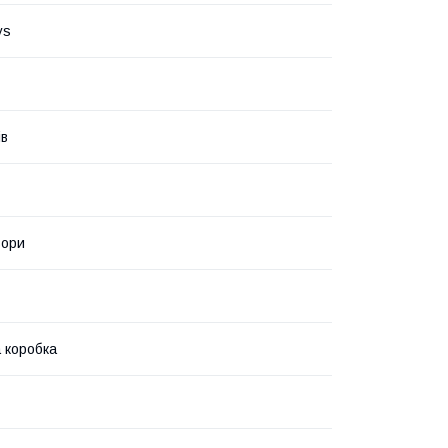
ys
ів
ьори
 коробка