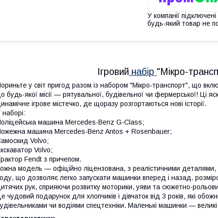
У компанії підключені
будь-який товар не п
Ігровий
набір
"Мікро-трансп
ориньте у світ пригод разом із набором "Мікро-транспорт", що вкл
о будь-якої місії — рятувальної, будівельної чи фермерської! Ці я
инамічне ігрове містечко, де щоразу розгортаються нові історії.
 наборі:
оліцейська машина Mercedes-Benz G-Class;
ожежна машина Mercedes-Benz Antos + Rosenbauer;
амоскид Volvo;
кскаватор Volvo;
рактор Fendt з причепом.
ожна модель — офіційно ліцензована, з реалістичними деталями, 
оду, що дозволяє легко запускати машинки вперед і назад. розміро
итячих рук, сприяючи розвитку моторики, уяви та сюжетно-рольових
е чудовий подарунок для хлопчиків і дівчаток від 3 років, які обо
удівельниками чи водіями спецтехніки. Маленькі машинки — великі