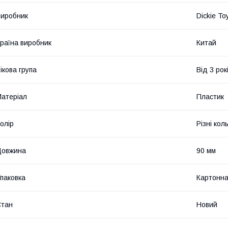
иробник
Dickie To
раїна виробник
Китай
ікова група
Від 3 рок
атеріал
Пластик
олір
Різні кол
Довжина
90 мм
паковка
Картонна
Стан
Новий