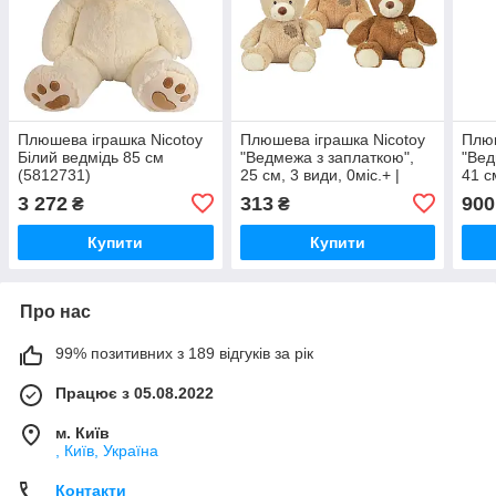
Плюшева іграшка Nicotoy
Плюшева іграшка Nicotoy
Плюш
Білий ведмідь 85 см
"Ведмежа з заплаткою",
"Вед
(5812731)
25 см, 3 види, 0міс.+ |
41 с
5830718
3 272
313
900
₴
₴
Купити
Купити
Про нас
99% позитивних з 189 відгуків за рік
Працює з 05.08.2022
м. Київ
, Київ, Україна
Контакти