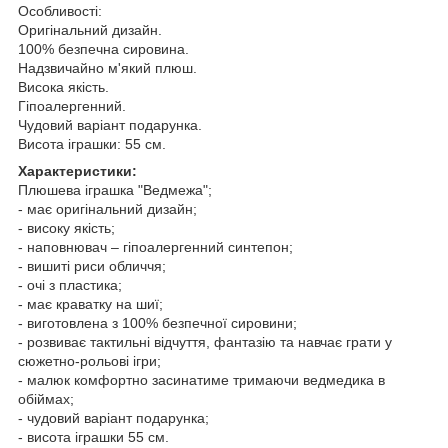
Особливості:
Оригінальний дизайн.
100% безпечна сировина.
Надзвичайно м'який плюш.
Висока якість.
Гіпоалергенний.
Чудовий варіант подарунка.
Висота іграшки: 55 см.
Характеристики:
Плюшева іграшка "Ведмежа";
- має оригінальний дизайн;
- високу якість;
- наповнювач – гіпоалергенний синтепон;
- вишиті риси обличчя;
- очі з пластика;
- має краватку на шиї;
- виготовлена з 100% безпечної сировини;
- розвиває тактильні відчуття, фантазію та навчає грати у
сюжетно-рольові ігри;
- малюк комфортно засинатиме тримаючи ведмедика в
обіймах;
- чудовий варіант подарунка;
- висота іграшки 55 см.