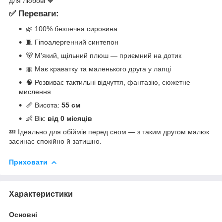
для любові 🧡
✅ Переваги:
🌿 100% безпечна сировина
🧵 Гіпоалергенний синтепон
🐻 М’який, щільний плюш — приємний на дотик
🎀 Має краватку та маленького друга у лапці
🧠 Розвиває тактильні відчуття, фантазію, сюжетне
мислення
📏 Висота:
55 см
👶 Вік:
від 0 місяців
💤 Ідеально для обіймів перед сном — з таким другом малюк
засинає спокійно й затишно.
Приховати
Характеристики
Основні