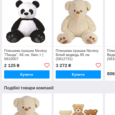
Плюшева іграшка Nicotoy
Плюшева іграшка Nicotoy
Плюш
"Панда", 66 см, 0міс.+ |
Білий ведмідь 85 см
Ведм
5810007
(5812731)
(581
2 125
3 272
₴
₴
806
Купити
Купити
Подібні товари компанії