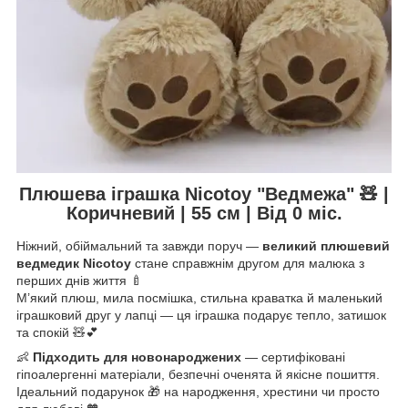
Плюшева іграшка Nicotoy "Ведмежа" 🧸 |
Коричневий | 55 см | Від 0 міс.
Ніжний, обіймальний та завжди поруч —
великий плюшевий
ведмедик Nicotoy
стане справжнім другом для малюка з
перших днів життя 🍼
М’який плюш, мила посмішка, стильна краватка й маленький
іграшковий друг у лапці — ця іграшка подарує тепло, затишок
та спокій 🧸💕
👶
Підходить для новонароджених
— сертифіковані
гіпоалергенні матеріали, безпечні оченята й якісне пошиття.
Ідеальний подарунок 🎁 на народження, хрестини чи просто