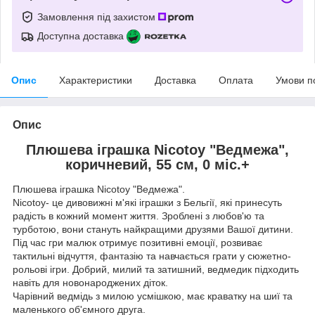
Замовлення під захистом
Доступна доставка
Опис
Характеристики
Доставка
Оплата
Умови п
Опис
Плюшева iграшка Niсоtоу "Ведмежа",
коричневий, 55 см, 0 мic.+
Плюшева іграшка Nicotoy "Ведмежа".
Nicotoy- це дивовижні м'які іграшки з Бельгії, які принесуть
радість в кожний момент життя. Зроблені з любов'ю та
турботою, вони стануть найкращими друзями Вашої дитини.
Під час гри малюк отримує позитивні емоції, розвиває
тактильні відчуття, фантазію та навчається грати у сюжетно-
рольові ігри. Добрий, милий та затишний, ведмедик підходить
навіть для новонароджених діток.
Чарівний ведмідь з милою усмішкою, має краватку на шиї та
маленького об'ємного друга.