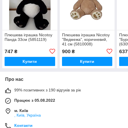
Плюшева іграшка Nicotoy
Плюшева iграшка Niсоtоу
Плюш
Панда 33см (5851119)
"Ведмежа", коричневий,
"Бур
41 см (5810008)
(630
747
900
637
₴
₴
Купити
Купити
Про нас
99% позитивних з 190 відгуків за рік
Працює з 05.08.2022
м. Київ
, Київ, Україна
Контакти