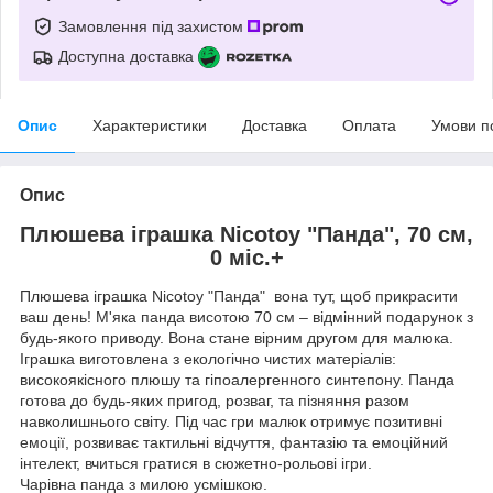
Замовлення під захистом
Доступна доставка
Опис
Характеристики
Доставка
Оплата
Умови п
Опис
Плюшева iграшка Niсоtоу "Панда", 70 см,
0 мic.+
Плюшева іграшка Nicotoy "Панда" вона тут, щоб прикрасити
ваш день! М'яка панда висотою 70 см – відмінний подарунок з
будь-якого приводу. Вона стане вірним другом для малюка.
Іграшка виготовлена з екологічно чистих матеріалів:
високоякісного плюшу та гіпоалергенного синтепону. Панда
готова до будь-яких пригод, розваг, та пізняння разом
навколишнього світу. Під час гри малюк отримує позитивні
емоції, розвиває тактильні відчуття, фантазію та емоційний
інтелект, вчиться гратися в сюжетно-рольові ігри.
Чарівна панда з милою усмішкою.