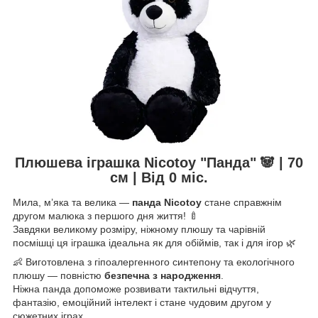
Плюшева іграшка Nicotoy "Панда" 🐼 | 70
см | Від 0 міс.
Мила, м’яка та велика —
панда Nicotoy
стане справжнім
другом малюка з першого дня життя! 🍼
Завдяки великому розміру, ніжному плюшу та чарівній
посмішці ця іграшка ідеальна як для обіймів, так і для ігор 🌿
👶 Виготовлена з гіпоалергенного синтепону та екологічного
плюшу — повністю
безпечна з народження
.
Ніжна панда допоможе розвивати тактильні відчуття,
фантазію, емоційний інтелект і стане чудовим другом у
сюжетних іграх.