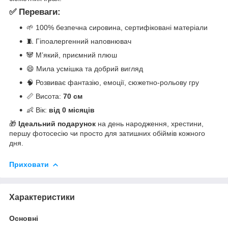
✅ Переваги:
🌱 100% безпечна сировина, сертифіковані матеріали
🧵 Гіпоалергенний наповнювач
🐼 М’який, приємний плюш
😄 Мила усмішка та добрий вигляд
🧠 Розвиває фантазію, емоції, сюжетно-рольову гру
📏 Висота:
70 см
👶 Вік:
від 0 місяців
🎁
Ідеальний подарунок
на день народження, хрестини,
першу фотосесію чи просто для затишних обіймів кожного
дня.
Приховати
Характеристики
Основні