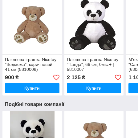
Плюшева iграшка Niсоtоу
Плюшева іграшка Nicotoy
М'як
"Ведмежа", коричневий,
"Панда", 66 см, 0міс.+ |
"Car
41 см (5810008)
5810007
(630
900
2 125
1 1
₴
₴
Купити
Купити
Подібні товари компанії