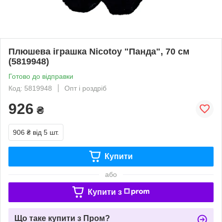
Плюшева iграшка Niсоtоу "Панда", 70 см
(5819948)
Готово до відправки
Код: 5819948
Опт і роздріб
926
₴
906 ₴
від 5 шт.
Купити
або
Купити з
Що таке купити з Пром?