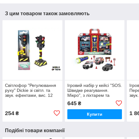
З цим товаром також замовляють
Світлофор "Регулювання
Ігровий набір у кейсі "SOS.
Ігро
руху" Dickie зі світл. та
Швидке реагування.
Пере
звук. ефектами, вис. 12
Мікро", з ліхтарем та
звук
см, 3+ | 3341034
аксес. (3714024)
фігу
645
₴
(371
254
1 8
₴
Купити
Подібні товари компанії