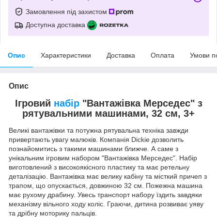
Замовлення під захистом
Доступна доставка
Опис
Характеристики
Доставка
Оплата
Умови п
Опис
Ігровий
набір
"Вантажівка Мерседес" з
рятувальними машинами, 32 см, 3+
Великі вантажівки та потужна рятувальна техніка завжди
привертають увагу малюків. Компанія Dickie дозволить
познайомитись з такими машинами ближче. А саме з
унікальним ігровим набором "Вантажівка Мерседес". Набір
виготовлений з високоякісного пластику та має ретельну
деталізацію. Вантажівка має велику кабіну та місткий причеп з
трапом, що опускається, довжиною 32 см. Пожежна машина
має рухому драбину. Увесь транспорт набору їздить завдяки
механізму вільного ходу коліс. Граючи, дитина розвиває уяву
та дрібну моторику пальців.