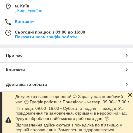
м. Київ
, Київ, Україна
Контакти
Сьогодні працює з 09:00 до 16:00
Показати весь графік роботи
Про нас
Контакти
Доставка та оплата
Дякуємо за ваше звернення! 😊 Зараз у нас неробочий
Графік роботи
час. 🕘 Графік роботи: • Понеділок – четвер: 09:00–17:00 •
П'ятниця: 09:00–16:00 • Субота та неділя — вихідні. Усі
повідомлення та замовлення, отримані в неробочий час,
Повна версія сайту
будуть оброблені найближчого робочого дня. 📦
Відправлення здійснюються з понеділка по п'ятницю у
Сайт створено на маркетплейсі
Prom.ua
першій половині дня. Замовлення відправляються