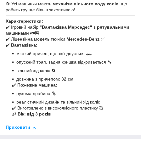
🔄 Усі машинки мають
механізм вільного ходу коліс
, що
робить гру ще більш захопливою!
Характеристики:
✔️ Ігровий набір
"Вантажівка Мерседес" з рятувальними
машинами
🚛🚒
✔️ Ліцензійна модель техніки
Mercedes-Benz
✅
✔️
Вантажівка:
місткий причеп, що від’єднується 🛻
опускний трап, задня кришка відкривається 🔧
вільний хід коліс 🔄
довжина з причепом:
32 см
✔️
Пожежна машина:
рухома драбина 🪜
реалістичний дизайн та вільний хід коліс
✔️ Виготовлено з високоякісного пластику 🧸
👶
Вік: від 3 років
Приховати