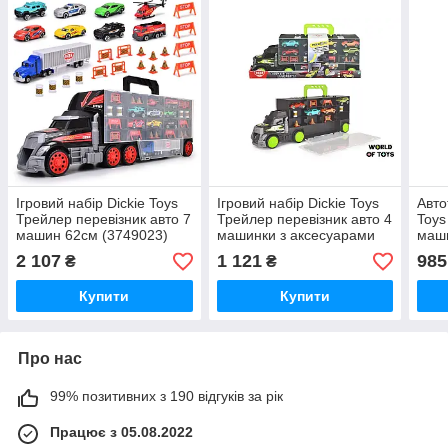
Ігровий набір Dickie Toys
Ігровий набір Dickie Toys
Авто
Трейлер перевізник авто 7
Трейлер перевізник авто 4
Toys
машин 62см (3749023)
машинки з аксесуарами
маш
43см (3747007)
аксе
2 107
1 121
985
₴
₴
Купити
Купити
Про нас
99% позитивних з 190 відгуків за рік
Працює з 05.08.2022